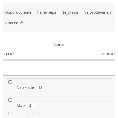
Ř
a
Doporučujeme
Nejlevnější
Nejdražší
Nejprodávanější
z
e
Abecedně
n
í
p
Cena
r
o
500
Kč
2190
Kč
d
u
k
t
ů
Na skladě
12
Akce
21