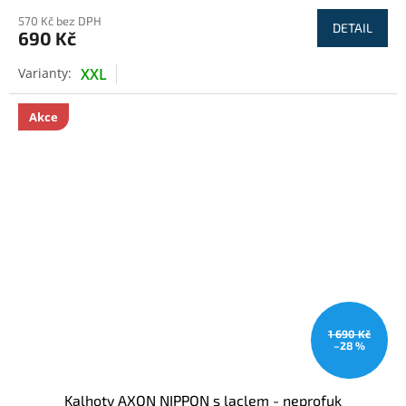
570 Kč bez DPH
DETAIL
690 Kč
XXL
Akce
1 690 Kč
–28 %
Kalhoty AXON NIPPON s laclem - neprofuk