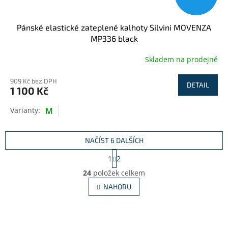
Pánské elastické zateplené kalhoty Silvini MOVENZA
MP336 black
Skladem na prodejně
909 Kč bez DPH
DETAIL
1 100 Kč
M
NAČÍST 6 DALŠÍCH
S
1
2
t
O
r
24
položek celkem
v
á
l
NAHORU
n
á
k
d
o
v
a
á
c