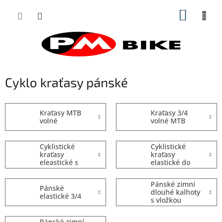
Přejít
NÁKUP
na
obsah
KOŠÍK
Cyklo kraťasy pánské
Kraťasy MTB
Kraťasy 3/4
volné
volné MTB
Cyklistické
Cyklistické
kraťasy
kraťasy
eleastické s
elastické do
laclem
pasu
Pánské zimní
Pánské
dlouhé kalhoty
elastické 3/4
s vložkou
Pánské zimní