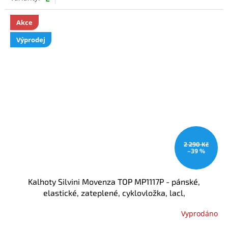
Akce
Výprodej
2 290 Kč
–39 %
Kalhoty Silvini Movenza TOP MP1117P - pánské,
elastické, zateplené, cyklovložka, lacl,
Vyprodáno