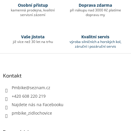
n
í
Osobní přístup
Doprava zdarma
í
p
kamenná prodejna, kvalitní
při nákupu nad 3000 Kč platíme
r
servisní zázemí
dopravu my
v
k
y
Vaše jistota
Kvalitní servis
v
již více než 30 let na trhu
výroba silničních a horských kol,
ý
záruční i pozáruční servis
p
i
Z
s
á
u
p
a
Kontakt
t
í
Pmbike
@
seznam.cz
+420 608 220 219
Najdete nás na Facebooku
pmbike_zidlochovice