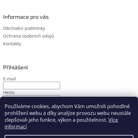
Informace pro vás
Obchodní podmínky
Ochrana osobních údajů
Kontakty
Přihlášení
E-mail
Heslo
Používáme cookies, abychom Vám umožnili pohodlné
PŘIHLÁSIT SE
prohlížení webu a díky analýze provozu webu neustále
Nová registrace
Zapomenuté heslo
zlepšovali jeho funkce, výkon a použitelnost.
Více
informací