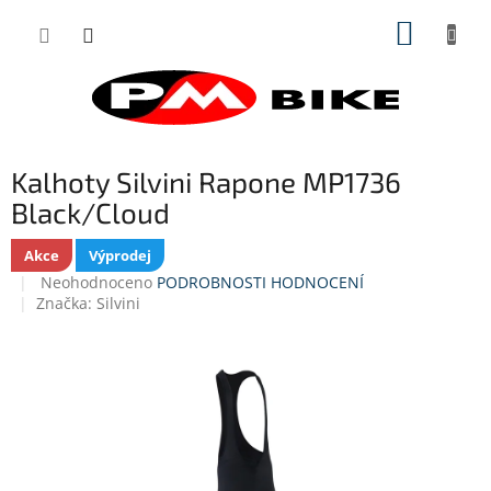
Přejít
NÁKUP
na
obsah
KOŠÍK
Kalhoty Silvini Rapone MP1736
Black/Cloud
Akce
Výprodej
Průměrné
Neohodnoceno
PODROBNOSTI HODNOCENÍ
hodnocení
Značka:
Silvini
produktu
je
0,0
z
5
hvězdiček.