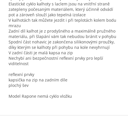
Elastické cyklo kalhoty s laclem jsou na vnitřní straně
zatepleny počesaným materiálem, který účinně odvádí
pot a zároveň slouží jako tepelná izolace
V kalhotách tak můžete jezdit i při teplotách kolem bodu
mrazu
Zadní díl kalhot je z prodyšného a maximálně pružného
materiálu, při šlapání vám tak nebudou bránit v pohybu
Spodní část nohavic je zakončena silikonovými proužky,
díky kterým se kalhoty při pohybu na kole nevyhrnují
V zadní části je malá kapsa na zip
Nechybí ani bezpečnostní reflexní prvky pro lepší
viditelnost
reflexní prvky
kapsička na zip na zadním díle
plochý šev
Model Rapone nemá cyklo vložku
Z
á