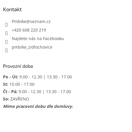
p
a
Kontakt
t
í
Pmbike
@
seznam.cz
+420 608 220 219
Najdete nás na Facebooku
pmbike_zidlochovice
Provozní doba
Po - Út:
9.00 - 12.30 | 13.30 - 17.00
St:
10.00 - 17.00
Čt - Pá:
9.00 - 12.30 | 13.30 - 17.00
So:
ZAVŘENO
Mimo pracovní dobu dle domluvy.