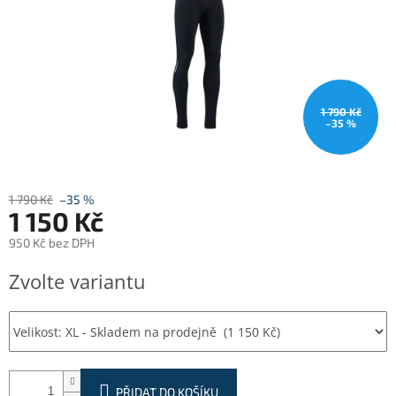
1 790 Kč
–35 %
1 790 Kč
–35 %
1 150 Kč
950 Kč bez DPH
Měrná
Zvolte variantu
cena:
PŘIDAT DO KOŠÍKU