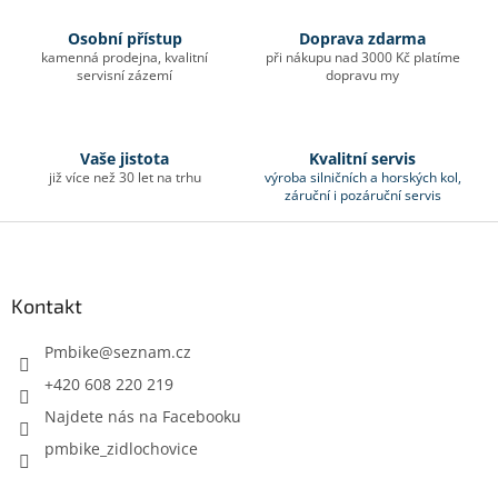
á
d
Osobní přístup
Doprava zdarma
a
kamenná prodejna, kvalitní
při nákupu nad 3000 Kč platíme
c
servisní zázemí
dopravu my
í
p
r
v
Vaše jistota
Kvalitní servis
k
již více než 30 let na trhu
výroba silničních a horských kol,
záruční i pozáruční servis
y
v
Z
ý
á
p
p
i
a
Kontakt
s
u
t
í
Pmbike
@
seznam.cz
+420 608 220 219
Najdete nás na Facebooku
pmbike_zidlochovice