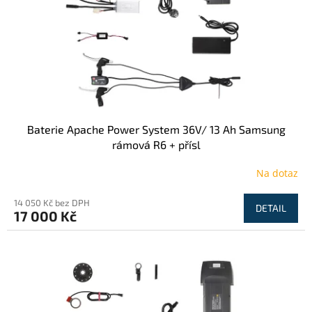
o
d
u
k
t
ů
Baterie Apache Power System 36V/ 13 Ah Samsung
rámová R6 + přísl
Na dotaz
14 050 Kč bez DPH
DETAIL
17 000 Kč