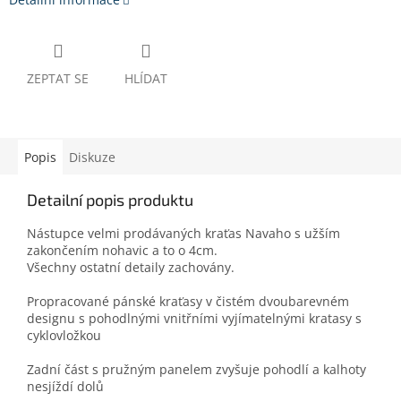
ZEPTAT SE
HLÍDAT
Popis
Diskuze
Detailní popis produktu
Nástupce velmi prodávaných kraťas Navaho s užším
zakončením nohavic a to o 4cm.
Všechny ostatní detaily zachovány.
Propracované pánské kraťasy v čistém dvoubarevném
designu s pohodlnými vnitřními vyjímatelnými kratasy s
cyklovložkou
Zadní část s pružným panelem zvyšuje pohodlí a kalhoty
nesjíždí dolů