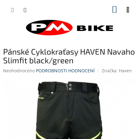
Přejít
NÁKUP
na
obsah
KOŠÍK
Pánské Cyklokraťasy HAVEN Navaho
Slimfit black/green
Průměrné
Neohodnoceno
PODROBNOSTI HODNOCENÍ
Značka:
Haven
hodnocení
produktu
je
0,0
z
5
hvězdiček.