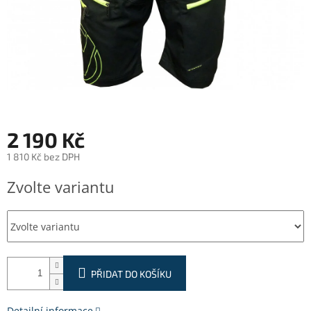
2 190 Kč
1 810 Kč bez DPH
Měrná
Zvolte variantu
cena:
PŘIDAT DO KOŠÍKU
Detailní informace