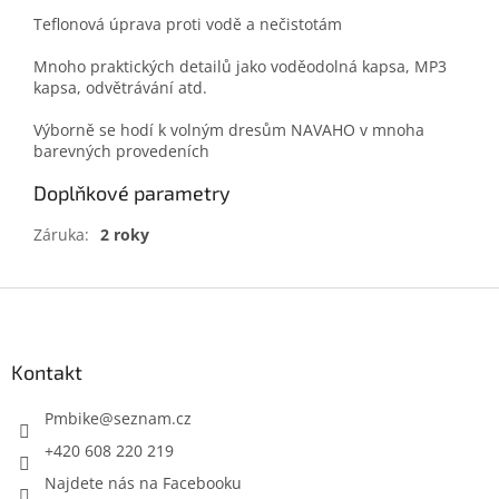
Teflonová úprava proti vodě a nečistotám
Mnoho praktických detailů jako voděodolná kapsa, MP3
kapsa, odvětrávání atd.
Výborně se hodí k volným dresům NAVAHO v mnoha
barevných provedeních
Doplňkové parametry
Záruka
:
2 roky
Z
á
p
a
Kontakt
t
í
Pmbike
@
seznam.cz
+420 608 220 219
Najdete nás na Facebooku