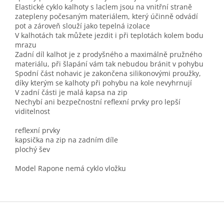
Elastické cyklo kalhoty s laclem jsou na vnitřní straně
zatepleny počesaným materiálem, který účinně odvádí
pot a zároveň slouží jako tepelná izolace
V kalhotách tak můžete jezdit i při teplotách kolem bodu
mrazu
Zadní díl kalhot je z prodyšného a maximálně pružného
materiálu, při šlapání vám tak nebudou bránit v pohybu
Spodní část nohavic je zakončena silikonovými proužky,
díky kterým se kalhoty při pohybu na kole nevyhrnují
V zadní části je malá kapsa na zip
Nechybí ani bezpečnostní reflexní prvky pro lepší
viditelnost
reflexní prvky
kapsička na zip na zadním díle
plochý šev
Model Rapone nemá cyklo vložku
Z
á