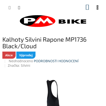
Přejít
NÁKUP
na
obsah
KOŠÍK
Kalhoty Silvini Rapone MP1736
Black/Cloud
Akce
Výprodej
Průměrné
Neohodnoceno
PODROBNOSTI HODNOCENÍ
hodnocení
Značka:
Silvini
produktu
je
0,0
z
5
hvězdiček.