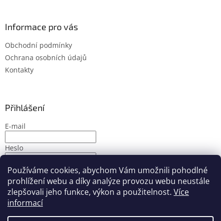
Informace pro vás
Obchodní podmínky
Ochrana osobních údajů
Kontakty
Přihlášení
E-mail
Heslo
Používáme cookies, abychom Vám umožnili pohodlné
PŘIHLÁSIT SE
prohlížení webu a díky analýze provozu webu neustále
Nová registrace
Zapomenuté heslo
zlepšovali jeho funkce, výkon a použitelnost.
Více
informací