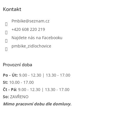
p
a
Kontakt
t
í
Pmbike
@
seznam.cz
+420 608 220 219
Najdete nás na Facebooku
pmbike_zidlochovice
Provozní doba
Po - Út:
9.00 - 12.30 | 13.30 - 17.00
St:
10.00 - 17.00
Čt - Pá:
9.00 - 12.30 | 13.30 - 17.00
So:
ZAVŘENO
Mimo pracovní dobu dle domluvy.