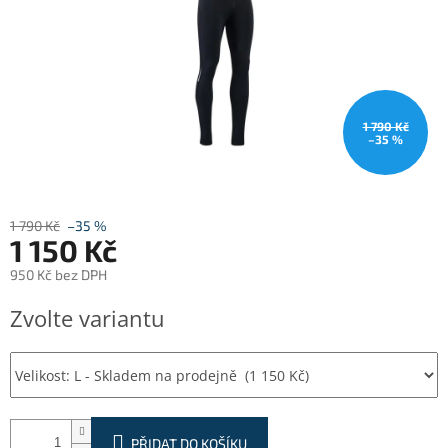
1 790 Kč
–35 %
1 790 Kč
–35 %
1 150 Kč
950 Kč bez DPH
Měrná
Zvolte variantu
cena:
PŘIDAT DO KOŠÍKU