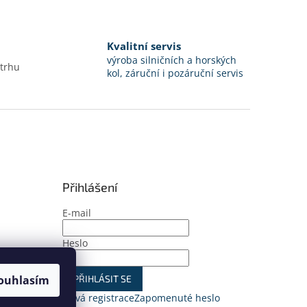
Kvalitní servis
výroba silničních a horských
 trhu
kol, záruční i pozáruční servis
Přihlášení
E-mail
Heslo
ouhlasím
PŘIHLÁSIT SE
Nová registrace
Zapomenuté heslo