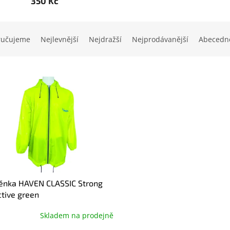
350 Kč
ručujeme
Nejlevnější
Nejdražší
Nejprodávanější
Abecedn
ěnka HAVEN CLASSIC Strong
ctive green
Skladem na prodejně