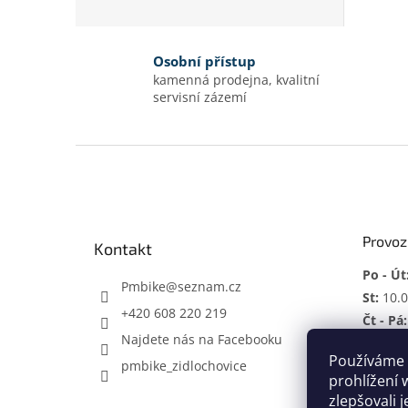
Osobní přístup
kamenná prodejna, kvalitní
servisní zázemí
Z
á
p
a
t
Provoz
Kontakt
í
Po - Út
Pmbike
@
seznam.cz
St:
10.0
+420 608 220 219
Čt - Pá:
Najdete nás na Facebooku
So:
ZAV
Používáme 
pmbike_zidlochovice
Mimo p
prohlížení 
zlepšovali 