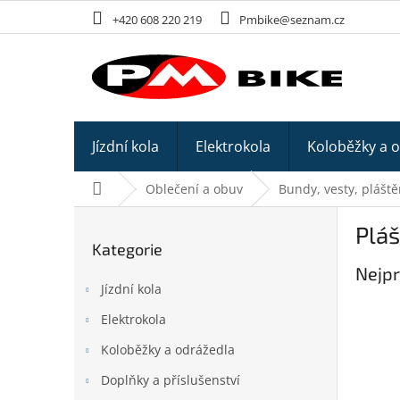
Přejít
+420 608 220 219
Pmbike@seznam.cz
na
obsah
Jízdní kola
Elektrokola
Koloběžky a 
Domů
Oblečení a obuv
Bundy, vesty, plášt
P
Plá
o
Kategorie
Přeskočit
s
kategorie
Nejpr
t
Jízdní kola
r
a
Elektrokola
n
Koloběžky a odrážedla
n
í
Doplňky a příslušenství
p