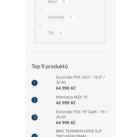
Akce
0
Novinka
0
Tip
0
Top 9 produktů
Esconder PSX 16,5" - 16.5" /
20 Ah
64 990 Kč
Montana MZX 15"
42 990 Kč
Esconder PSX 19" Dark - 19 /
20 Ah
64 990 Kč
BMC TEAMMACHINE SLR
TWO NEW SRAM