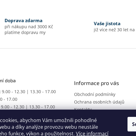
Doprava zdarma
Vaše jistota
při nákupu nad 3000 Kč
již více než 30 let na
platíme dopravu my
ní doba
Informace pro vás
:
9.00 - 12.30 | 13.30 - 17.00
Obchodní podmínky
0 - 17.00
Ochrana osobních údajů
9.00 - 12.30 | 13.30 - 17.00
Kontakty
ŘENO
cookies, abychom Vám umožnili pohodlné
racovní dobu dle domluvy.
S
webu a díky analýze provozu webu neustále
jeho funkce, výkon a použitelnost.
Více informací