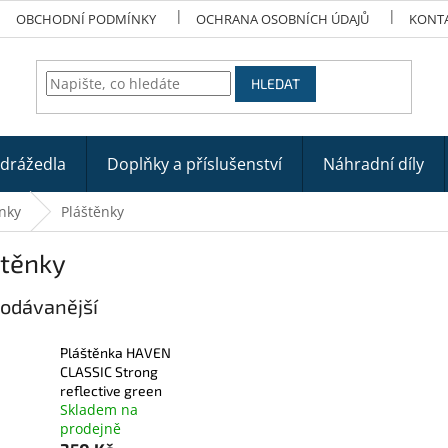
OBCHODNÍ PODMÍNKY
OCHRANA OSOBNÍCH ÚDAJŮ
KONT
HLEDAT
odrážedla
Doplňky a příslušenství
Náhradní díly
ěnky
Pláštěnky
štěnky
odávanější
Pláštěnka HAVEN
CLASSIC Strong
reflective green
Skladem na
prodejně