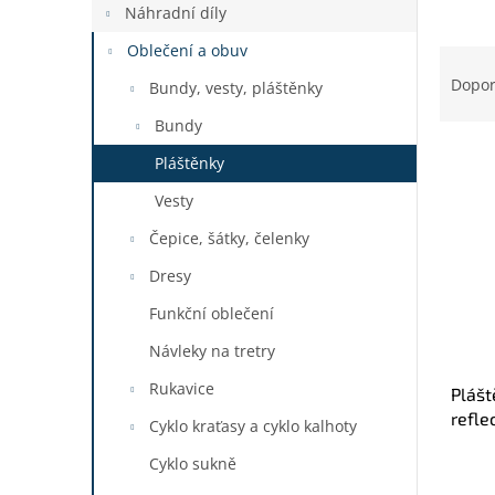
a
Náhradní díly
n
Oblečení a obuv
Ř
e
a
Dopo
l
Bundy, vesty, pláštěnky
z
Bundy
e
V
n
Pláštěnky
ý
í
p
Vesty
p
i
r
Čepice, šátky, čelenky
s
o
p
d
Dresy
r
u
Funkční oblečení
o
k
d
t
Návleky na tretry
u
ů
Rukavice
Plášt
k
refle
t
Cyklo kraťasy a cyklo kalhoty
ů
Cyklo sukně