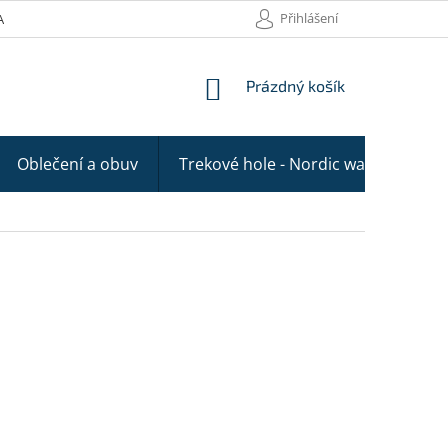
Přihlášení
AKTY
NÁKUPNÍ
Prázdný košík
KOŠÍK
Oblečení a obuv
Trekové hole - Nordic walking