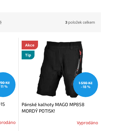
3
položek celkem
ě
Akce
Tip
790 Kč
1 590 Kč
–11 %
–18 %
015
Pánské kalhoty MAGO MP858
MORDÝ POTISK!
prodáno
Vyprodáno