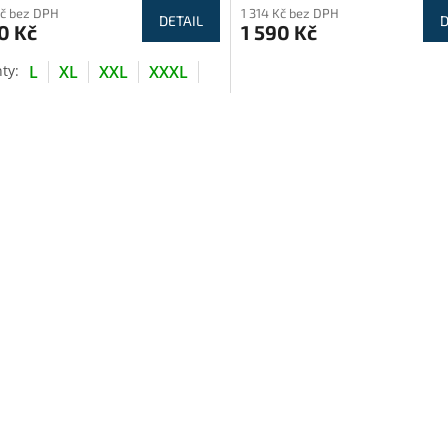
Kč bez DPH
1 314 Kč bez DPH
DETAIL
D
0 Kč
1 590 Kč
L
XL
XXL
XXXL
O
v
l
á
d
a
c
í
p
r
v
k
y
v
ý
p
i
s