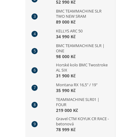
52 990 Kč
BMC TEAMMACHINE SLR
TWO NEW SRAM
89 000 Kč
KELLYS ARC 50
34 990 Kč
BMC TEAMMACHINE SLR |
ONE
98 000 Kč
Horské kolo BMC Twostroke
AL SIX
31 900 Kč
Montana RX 16,5" / 19"
35 990 Kč
TEAMMACHINE SLR01 |
FOUR
219 000 Kč
Gravel CTM KOYUK CR RACE -
betonová
78 999 Kč