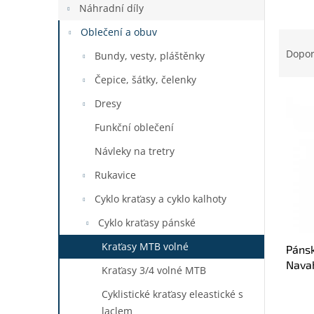
a
Náhradní díly
n
Oblečení a obuv
Ř
e
a
Dopo
l
Bundy, vesty, pláštěnky
z
Čepice, šátky, čelenky
e
V
n
Dresy
ý
í
p
Funkční oblečení
p
i
r
Návleky na tretry
s
o
p
d
Rukavice
r
u
Cyklo kraťasy a cyklo kalhoty
o
k
d
t
Cyklo kraťasy pánské
u
ů
Kraťasy MTB volné
Páns
k
Navah
t
Kraťasy 3/4 volné MTB
ů
Cyklistické kraťasy eleastické s
laclem