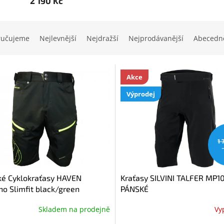
2 190 Kč
ručujeme
Nejlevnější
Nejdražší
Nejprodávanější
Abecedn
Akce
Výprodej
1 
ké Cyklokraťasy HAVEN
Kraťasy SILVINI TALFER MP1
o Slimfit black/green
PÁNSKÉ
Skladem na prodejně
Vy