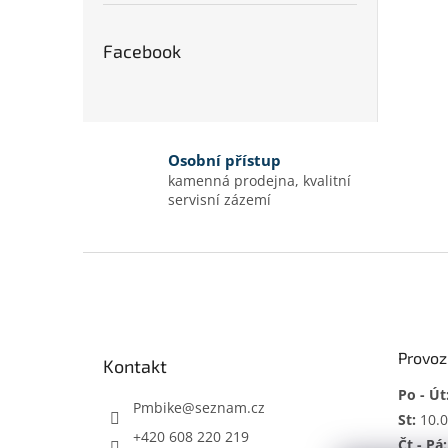
Facebook
Osobní přístup
kamenná prodejna, kvalitní
servisní zázemí
Z
á
p
a
t
Provoz
Kontakt
í
Po - Út
Pmbike
@
seznam.cz
St:
10.0
+420 608 220 219
Čt - Pá: