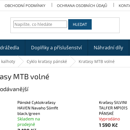
OBCHODNÍ PODMÍNKY
OCHRANA OSOBNÍCH ÚDAJŮ
KONT
HLEDAT
odrážedla
Doplňky a příslušenství
Náhradní díly
o kalhoty
Cyklo kraťasy pánské
Kraťasy MTB volné
ťasy MTB volné
odávanější
Pánské Cyklokraťasy
Kraťasy SILVINI
HAVEN Navaho Slimfit
TALFER MP1015
black/green
PÁNSKÉ
Skladem na
Vyprodáno
prodejně
1 590 Kč