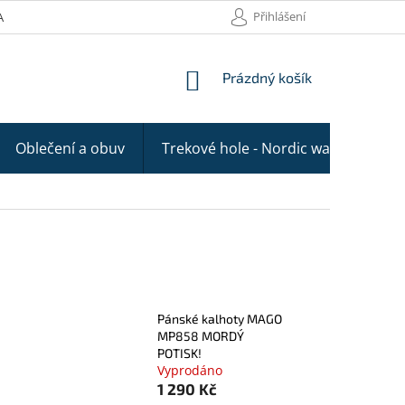
Přihlášení
AKTY
NÁKUPNÍ
Prázdný košík
KOŠÍK
Oblečení a obuv
Trekové hole - Nordic walking
Pánské kalhoty MAGO
MP858 MORDÝ
POTISK!
Vyprodáno
1 290 Kč