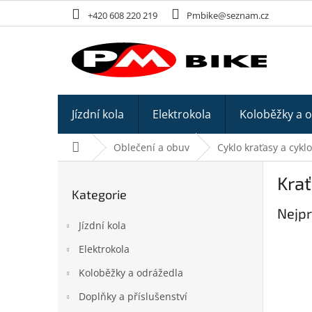
Přejít
+420 608 220 219
Pmbike@seznam.cz
na
obsah
Jízdní kola
Elektrokola
Koloběžky a 
Domů
Oblečení a obuv
Cyklo kraťasy a cykl
P
Kra
o
Kategorie
Přeskočit
s
kategorie
Nejpr
t
Jízdní kola
r
a
Elektrokola
n
Koloběžky a odrážedla
n
í
Doplňky a příslušenství
p