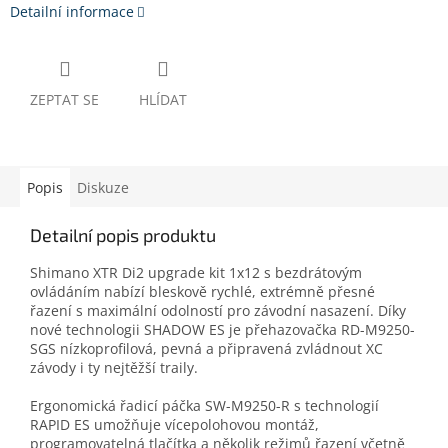
Detailní informace
ZEPTAT SE
HLÍDAT
Popis
Diskuze
Detailní popis produktu
Shimano XTR Di2 upgrade kit 1x12 s bezdrátovým
ovládáním nabízí bleskově rychlé, extrémně přesné
řazení s maximální odolností pro závodní nasazení. Díky
nové technologii SHADOW ES je přehazovačka RD-M9250-
SGS nízkoprofilová, pevná a připravená zvládnout XC
závody i ty nejtěžší traily.
Ergonomická řadicí páčka SW-M9250-R s technologií
RAPID ES umožňuje vícepolohovou montáž,
programovatelná tlačítka a několik režimů řazení včetně