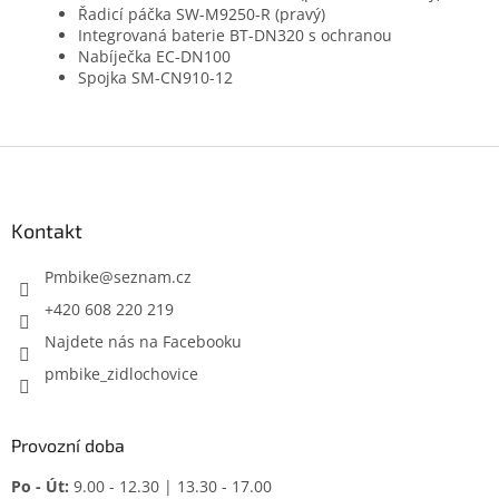
Řadicí páčka SW-M9250-R (pravý)
Integrovaná baterie BT-DN320 s ochranou
Nabíječka EC-DN100
Spojka SM-CN910-12
Z
á
p
a
Kontakt
t
í
Pmbike
@
seznam.cz
+420 608 220 219
Najdete nás na Facebooku
pmbike_zidlochovice
Provozní doba
Po - Út:
9.00 - 12.30 | 13.30 - 17.00