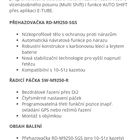
vícenásobného posunu (Multi Shift) i funkce AUTO SHIFT
přes aplikaci E-TUBE.
PŘEHAZOVAČKA RD-M9250-SGS
Nízkoprofilové tělo s ochranou proti nárazům
Automatická návratová funkce po nárazu
Robustní konstrukce s karbonovou klecí a krytem
baterie
Nová stabilizační technologie pro vyšší napnutí
řetězu
Kompatibilní s 10–51z kazetou
ŘADICÍ PÁČKA SW-M9250-R
Bezdrátové řazení přes Di2
Čtyřsměrné nastavení páček
Programovatelná třetí funkční pozice (např.
ovládání GPS nebo režimů řazení
Montáž s objímkou
OBSAH BALENÍ
Přehazovačka RD-M9250-SGS (pro 10–51z kazety)