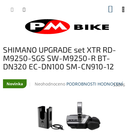
Přejít
NÁKUP
na
obsah
KOŠÍK
SHIMANO UPGRADE set XTR RD-
M9250-SGS SW-M9250-R BT-
DN320 EC-DN100 SM-CN910-12
Průměrné
Neohodnoceno
PODROBNOSTI HODNOCENÍ
Novinka
33076
hodnocení
produktu
je
0,0
z
5
hvězdiček.