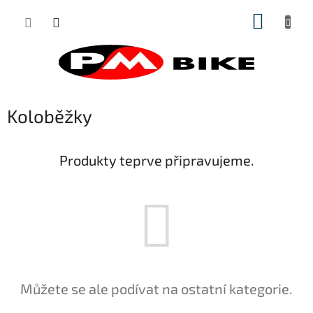
Přejít
NÁKUP
na
obsah
KOŠÍK
Koloběžky
Produkty teprve připravujeme.
Můžete se ale podívat na ostatní kategorie.