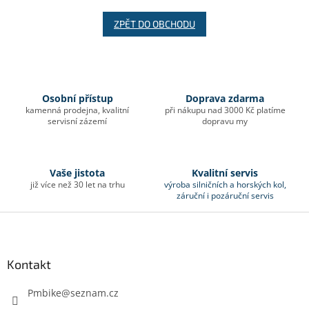
ZPĚT DO OBCHODU
Osobní přístup
Doprava zdarma
kamenná prodejna, kvalitní
při nákupu nad 3000 Kč platíme
servisní zázemí
dopravu my
Vaše jistota
Kvalitní servis
již více než 30 let na trhu
výroba silničních a horských kol,
záruční i pozáruční servis
Z
á
p
a
Kontakt
t
í
Pmbike
@
seznam.cz