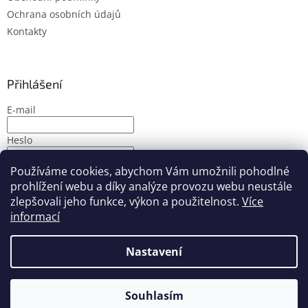
Ochrana osobních údajů
Kontakty
Přihlášení
E-mail
Heslo
Používáme cookies, abychom Vám umožnili pohodlné
PŘIHLÁSIT SE
prohlížení webu a díky analýze provozu webu neustále
Nová registrace
Zapomenuté heslo
zlepšovali jeho funkce, výkon a použitelnost.
Více
informací
Nastavení
Vytvořil Shoptet
Souhlasím
Copyright 2026
PMbike
. Všechna práva vyhrazena.