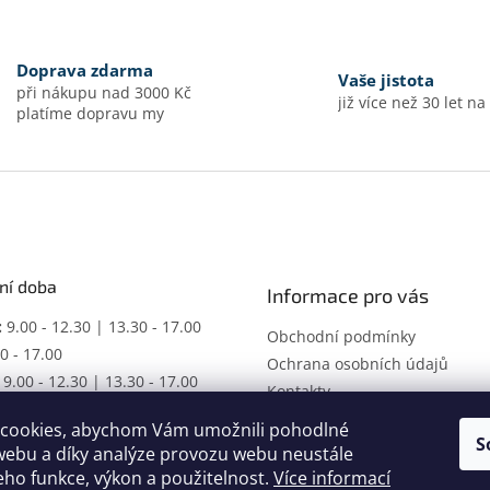
y
v
ý
p
Doprava zdarma
Vaše jistota
i
při nákupu nad 3000 Kč
s
již více než 30 let na
platíme dopravu my
u
ní doba
Informace pro vás
:
9.00 - 12.30 | 13.30 - 17.00
Obchodní podmínky
0 - 17.00
Ochrana osobních údajů
9.00 - 12.30 | 13.30 - 17.00
Kontakty
ŘENO
cookies, abychom Vám umožnili pohodlné
racovní dobu dle domluvy.
S
webu a díky analýze provozu webu neustále
jeho funkce, výkon a použitelnost.
Více informací