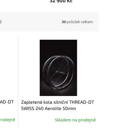
32 900 Kč
30
položek celkem
ě
READ-DT
Zapletená kola silniční THREAD-DT
m
SWISS 240 Aerolite 50mm
prodejně
Skladem na prodejně