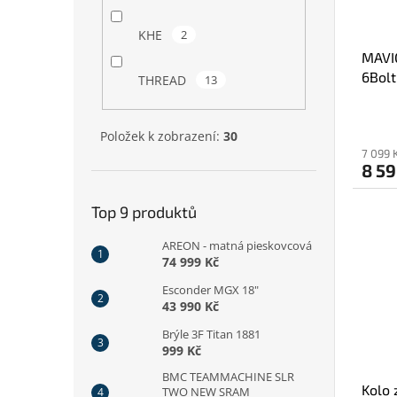
KHE
2
MAVI
6Bolt
THREAD
13
(LF8
Položek k zobrazení:
30
7 099 
8 59
Top 9 produktů
AREON - matná pieskovcová
74 999 Kč
Esconder MGX 18"
43 990 Kč
Brýle 3F Titan 1881
999 Kč
BMC TEAMMACHINE SLR
Kolo 
TWO NEW SRAM