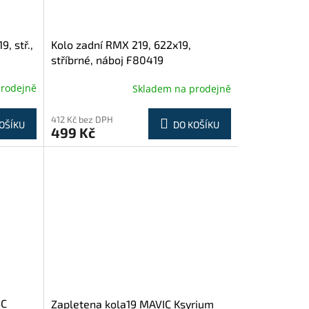
, stř.,
Kolo zadní RMX 219, 622x19,
stříbrné, náboj F80419
prodejně
Skladem na prodejně
412 Kč bez DPH
OŠÍKU
DO KOŠÍKU
499 Kč
SC
Zapletena kola19 MAVIC Ksyrium