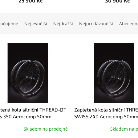
25 900 Kč
30 900 Kč
ručujeme
Nejlevnější
Nejdražší
Nejprodávanější
Abecedn
tená kola silniční THREAD-DT
Zapletená kola silniční TH
S 350 Aerocomp 50mm
SWISS 240 Aerocomp 50m
Skladem na prodejně
Skladem na 