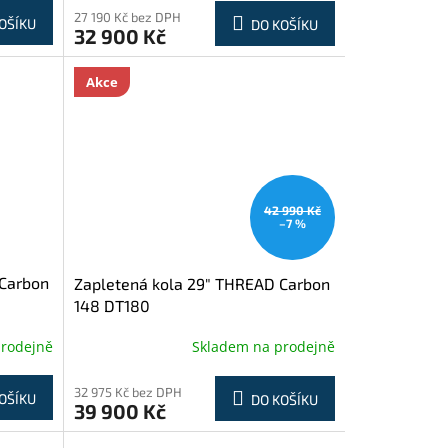
27 190 Kč bez DPH
OŠÍKU
DO KOŠÍKU
32 900 Kč
Akce
42 990 Kč
–7 %
 Carbon
Zapletená kola 29" THREAD Carbon
148 DT180
prodejně
Skladem na prodejně
32 975 Kč bez DPH
OŠÍKU
DO KOŠÍKU
39 900 Kč