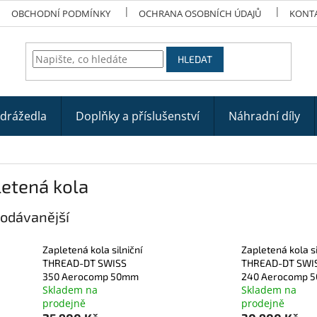
OBCHODNÍ PODMÍNKY
OCHRANA OSOBNÍCH ÚDAJŮ
KONT
HLEDAT
odrážedla
Doplňky a příslušenství
Náhradní díly
etená kola
odávanější
Zapletená kola silniční
Zapletená kola si
THREAD-DT SWISS
THREAD-DT SWI
350 Aerocomp 50mm
240 Aerocomp 
Skladem na
Skladem na
prodejně
prodejně