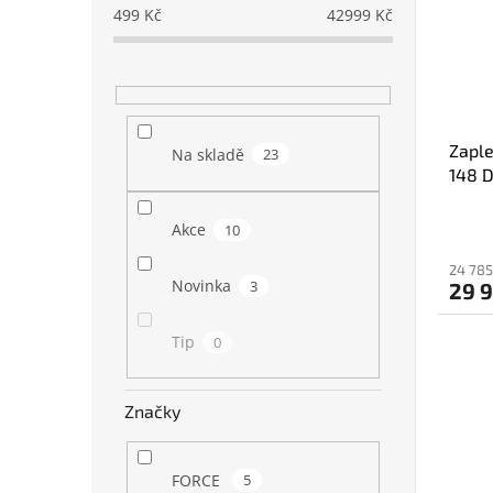
499
Kč
42999
Kč
Zaple
Na skladě
23
148 
Akce
10
24 785
Novinka
3
29 
Tip
0
Značky
FORCE
5