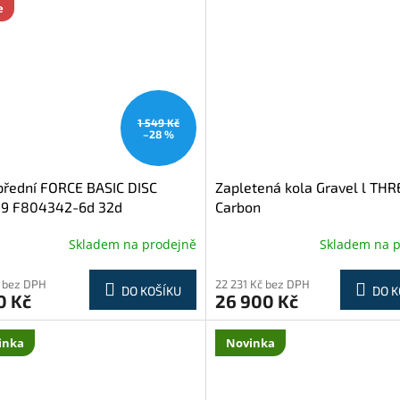
e
1 549 Kč
–28 %
přední FORCE BASIC DISC
Zapletená kola Gravel l TH
19 F804342-6d 32d
Carbon
Skladem na prodejně
Skladem na 
 bez DPH
22 231 Kč bez DPH
DO KOŠÍKU
DO K
0 Kč
26 900 Kč
inka
Novinka