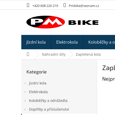
Přejít
+420 608 220 219
Pmbike@seznam.cz
na
obsah
Jízdní kola
Elektrokola
Koloběžky a 
Domů
Náhradní díly
Zapletená kola
P
Zapl
o
Kategorie
Přeskočit
s
kategorie
Nejpr
t
Jízdní kola
r
a
Elektrokola
n
Koloběžky a odrážedla
n
í
Doplňky a příslušenství
p