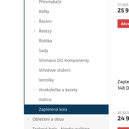
Přesmykače
21 405
25 
Ráfky
Řazeni
Akc
Řetězy
Řídítka
Sady
Shimano DI2 Komponenty
Středove složení
Ventilky
Zaple
148 
Vícekolečka a kazety
Vidlice
Zapletená kola
20 653
24 
Oblečení a obuv
Trekové hole - Nordic walking