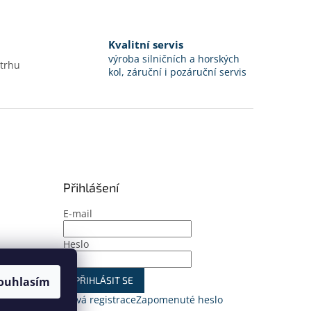
Kvalitní servis
výroba silničních a horských
 trhu
kol, záruční i pozáruční servis
Přihlášení
E-mail
Heslo
PŘIHLÁSIT SE
ouhlasím
Nová registrace
Zapomenuté heslo