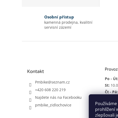
Osobní přístup
kamenná prodejna, kvalitní
servisní zázemí
Z
á
p
a
t
Provoz
Kontakt
í
Po - Út
Pmbike
@
seznam.cz
St:
10.0
+420 608 220 219
Čt - Pá:
Najdete nás na Facebooku
So:
ZAV
Používáme 
pmbike_zidlochovice
Mimo p
prohlížení 
zlepšovali 