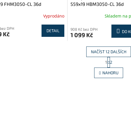
19 FHM3050-CL 36d
559x19 HBM3050-CL 36d
Vyprodáno
Skladem na 
 bez DPH
908 Kč bez DPH
DETAIL
DO K
9 Kč
1 099 Kč
NAČÍST 12 DALŠÍCH
S
1
2
O
t
r
v
NAHORU
á
l
n
á
k
d
o
a
v
c
á
í
n
p
í
r
v
k