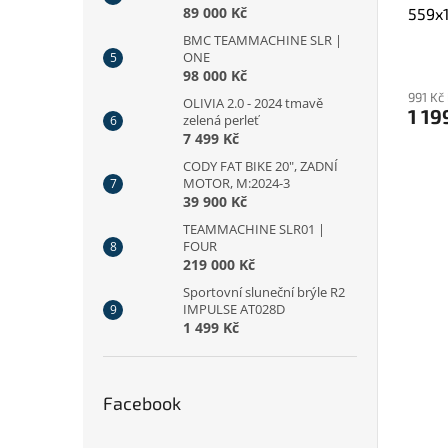
89 000 Kč
559x
BMC TEAMMACHINE SLR |
ONE
98 000 Kč
991 Kč
OLIVIA 2.0 - 2024 tmavě
1 19
zelená perleť
7 499 Kč
CODY FAT BIKE 20", ZADNÍ
MOTOR, M:2024-3
39 900 Kč
TEAMMACHINE SLR01 |
FOUR
219 000 Kč
Sportovní sluneční brýle R2
IMPULSE AT028D
1 499 Kč
Facebook