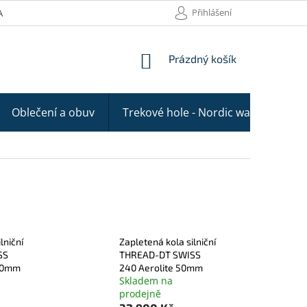
Přihlášení
AKTY
NÁKUPNÍ
Prázdný košík
KOŠÍK
Oblečení a obuv
Trekové hole - Nordic walking
lniční
Zapletená kola silniční
SS
THREAD-DT SWISS
50mm
240 Aerolite 50mm
Skladem na
prodejně