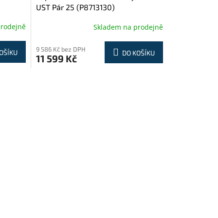
UST Pár 25 (P8713130)
prodejně
Skladem na prodejně
9 586 Kč bez DPH
OŠÍKU
DO KOŠÍKU
11 599 Kč