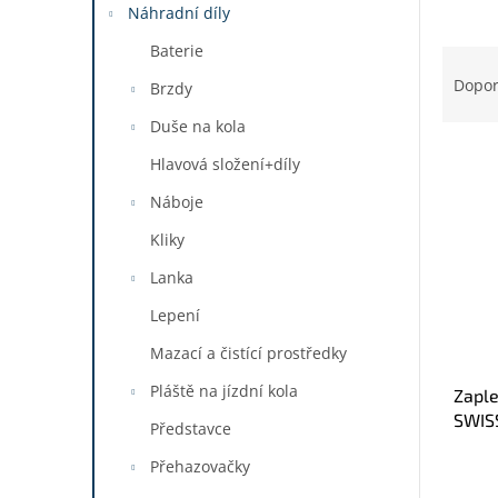
a
Náhradní díly
n
Baterie
Ř
e
a
Dopo
l
Brzdy
z
Duše na kola
e
V
n
Hlavová složení+díly
ý
í
p
Náboje
p
i
r
Kliky
s
o
p
d
Lanka
r
u
Lepení
o
k
d
t
Mazací a čistící prostředky
u
ů
Pláště na jízdní kola
Zaple
k
SWIS
t
Představce
ů
Přehazovačky