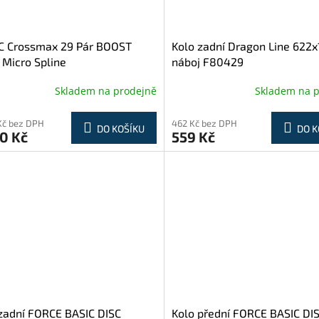
C Crossmax 29 Pár BOOST
Kolo zadní Dragon Line 622x19
 Micro Spline
náboj F80429
918100/LR3524100)
Skladem na prodejně
Skladem na 
Kč bez DPH
462 Kč bez DPH
DO KOŠÍKU
DO K
0 Kč
559 Kč
zadní FORCE BASIC DISC
Kolo přední FORCE BASIC DI