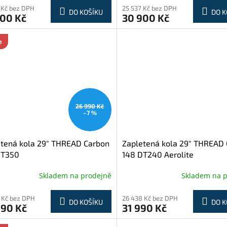
 Kč bez DPH
25 537 Kč bez DPH
DO KOŠÍKU
DO K
900 Kč
30 900 Kč
e
26 990 Kč
–7 %
tená kola 29" THREAD Carbon
Zapletená kola 29" THREAD
DT350
148 DT240 Aerolite
Skladem na prodejně
Skladem na 
 Kč bez DPH
26 438 Kč bez DPH
DO KOŠÍKU
DO K
990 Kč
31 990 Kč