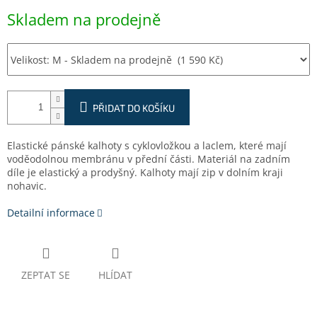
Měrná
Skladem na prodejně
cena:
PŘIDAT DO KOŠÍKU
Elastické pánské kalhoty s cyklovložkou a laclem, které mají
voděodolnou membránu v přední části. Materiál na zadním
díle je elastický a prodyšný. Kalhoty mají zip v dolním kraji
nohavic.
Detailní informace
ZEPTAT SE
HLÍDAT