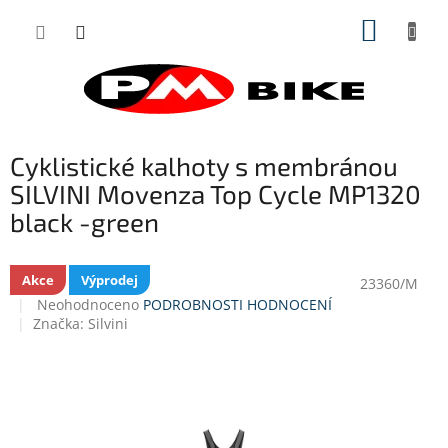
Přejít
NÁKUP
na
obsah
KOŠÍK
Cyklistické kalhoty s membránou
SILVINI Movenza Top Cycle MP1320
black -green
Akce
Výprodej
23360/M
Průměrné
Neohodnoceno
PODROBNOSTI HODNOCENÍ
hodnocení
Značka:
Silvini
produktu
je
0,0
z
5
hvězdiček.