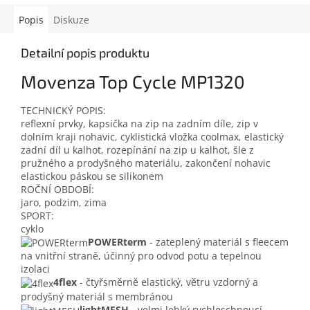
Popis
Diskuze
Detailní popis produktu
Movenza Top Cycle MP1320
TECHNICKÝ POPIS:
reflexní prvky,
kapsička na zip na zadním díle,
zip v
dolním kraji nohavic,
cyklistická vložka coolmax,
elastický
zadní díl u kalhot,
rozepínání na zip u kalhot,
šle z
pružného a prodyšného materiálu,
zakončení nohavic
elastickou páskou se silikonem
ROČNÍ OBDOBÍ:
jaro,
podzim,
zima
SPORT:
cyklo
POWERterm
-
zateplený materiál s fleecem
na vnitřní straně, účinný pro odvod potu a tepelnou
izolaci
4flex
-
čtyřsměrně elastický, větru vzdorný a
prodyšný materiál s membránou
lightMESH
-
velmi lehký rychleschnoucí