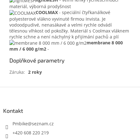
materiál, výborná prodyšnost
COOLMAX
-
speciální čtyřkanálkové
polyesterové vlákno vyvinuté firmou Invista. Je
vodoodpudivé, nenasákavé a velmi rychle odvádí
tělesnou vlhkost od pokožky. Materiál s Coolmax vláknem
rychle schne a není náchylný k přijímání pachů a plí
membrane 8 000
mm / 6 000 g/m2
-
Doplňkové parametry
Záruka
:
2 roky
Z
á
p
a
Kontakt
t
í
Pmbike
@
seznam.cz
+420 608 220 219