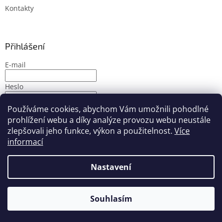
Kontakty
Přihlášení
E-mail
Heslo
Používáme cookies, abychom Vám umožnili pohodlné
PŘIHLÁSIT SE
prohlížení webu a díky analýze provozu webu neustále
Nová registrace
Zapomenuté heslo
zlepšovali jeho funkce, výkon a použitelnost.
Více
informací
Nastavení
Vytvořil Shoptet
Souhlasím
Copyright 2026
PMbike
. Všechna práva vyhrazena.