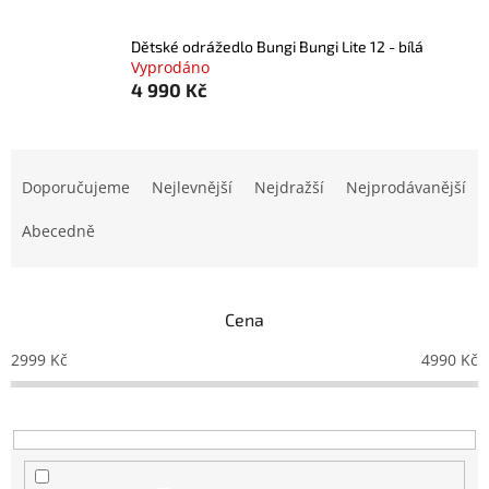
Dětské odrážedlo Bungi Bungi Lite 12 - bílá
Vyprodáno
4 990 Kč
Ř
a
Doporučujeme
Nejlevnější
Nejdražší
Nejprodávanější
z
e
Abecedně
n
í
p
Cena
r
o
2999
Kč
4990
Kč
d
u
k
t
ů