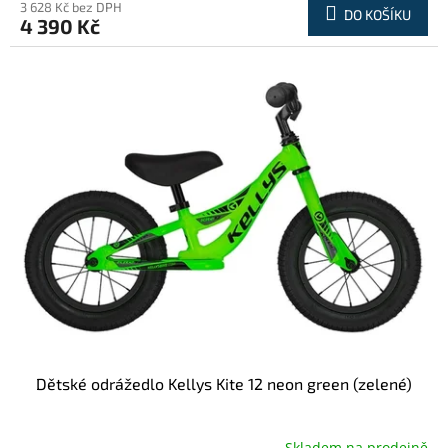
3 628 Kč bez DPH
DO KOŠÍKU
4 390 Kč
Dětské odrážedlo Kellys Kite 12 neon green (zelené)
Skladem na prodejně