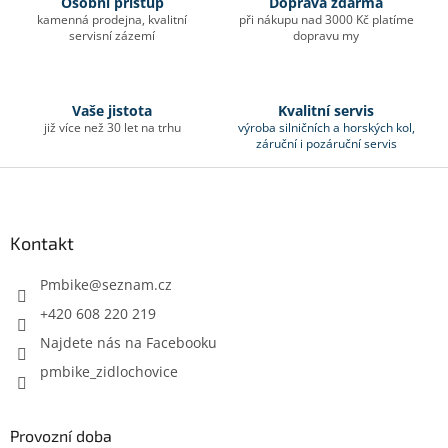
Osobní přístup
Doprava zdarma
a
kamenná prodejna, kvalitní
při nákupu nad 3000 Kč platíme
c
servisní zázemí
dopravu my
í
p
r
v
Vaše jistota
Kvalitní servis
k
již více než 30 let na trhu
výroba silničních a horských kol,
záruční i pozáruční servis
y
v
Z
ý
á
p
p
i
a
Kontakt
s
u
t
í
Pmbike
@
seznam.cz
+420 608 220 219
Najdete nás na Facebooku
pmbike_zidlochovice
Provozní doba