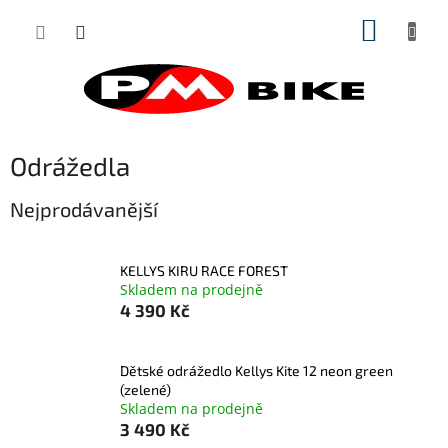
Přejít
NÁKUP
na
obsah
KOŠÍK
Odrážedla
Nejprodávanější
KELLYS KIRU RACE FOREST
Skladem na prodejně
4 390 Kč
Dětské odrážedlo Kellys Kite 12 neon green
(zelené)
Skladem na prodejně
3 490 Kč