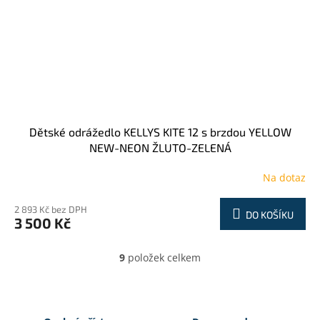
Dětské odrážedlo KELLYS KITE 12 s brzdou YELLOW
NEW-NEON ŽLUTO-ZELENÁ
Na dotaz
2 893 Kč bez DPH
DO KOŠÍKU
3 500 Kč
9
položek celkem
O
v
l
á
d