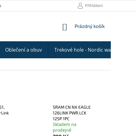
Přihlášení
AKTY
NÁKUPNÍ
Prázdný košík
KOŠÍK
Oblečení a obuv
Trekové hole - Nordic walking
51,
SRAM CN NX EAGLE
rLink
126LINK PWR.LCK
12SP 1PC
Skladem na
prodejně