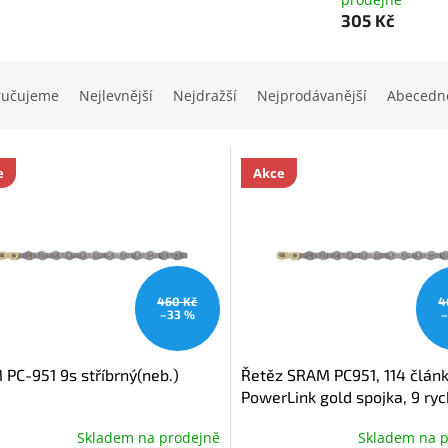
305 Kč
ručujeme
Nejlevnější
Nejdražší
Nejprodávanější
Abecedn
e
Akce
460 Kč
4
–33 %
–
PC-951 9s stříbrný(neb.)
Řetěz SRAM PC951, 114 člán
PowerLink gold spojka, 9 ryc
(neb.)
Skladem na prodejně
Skladem na 