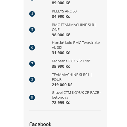
89 000 Kč
KELLYS ARC 50
34 990 Kč
BMC TEAMMACHINE SLR |
ONE
98 000 Kč
Horské kolo BMC Twostroke
AL SIX
31 900 Kč
Montana RX 16,5" / 19"
35 990 Kč
TEAMMACHINE SLR01 |
FOUR
219 000 Kč
Gravel CTM KOYUK CR RACE -
betonová
78 999 Kč
Facebook