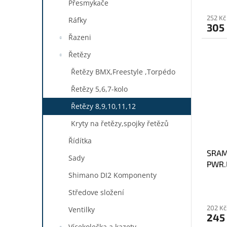
Přesmykače
252 Kč
Ráfky
305
Řazeni
Řetězy
Řetězy BMX,Freestyle ,Torpédo
Řetězy 5,6,7-kolo
Řetězy 8,9,10,11,12
Kryty na řetězy,spojky řetězů
Řídítka
SRAM
Sady
PWR.
Shimano DI2 Komponenty
Středove složení
202 Kč
Ventilky
245
Vícekolečka a kazety