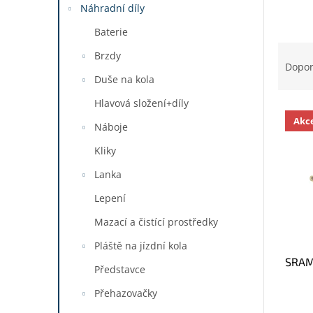
a
Náhradní díly
n
Baterie
e
Ř
l
Brzdy
a
Dopo
z
Duše na kola
e
Hlavová složení+díly
V
n
Akc
ý
í
Náboje
p
p
Kliky
i
r
s
o
Lanka
p
d
Lepení
r
u
o
k
Mazací a čistící prostředky
d
t
Pláště na jízdní kola
u
ů
SRAM 
k
Představce
t
Přehazovačky
ů