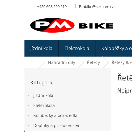
Přejít
+420 608 220 219
Pmbike@seznam.cz
na
obsah
Jízdní kola
Elektrokola
Koloběžky a 
Domů
Náhradní díly
Řetězy
Řetězy 8,9
P
Řetě
o
Kategorie
Přeskočit
s
kategorie
Nejpr
t
Jízdní kola
r
a
Elektrokola
n
Koloběžky a odrážedla
n
í
Doplňky a příslušenství
p