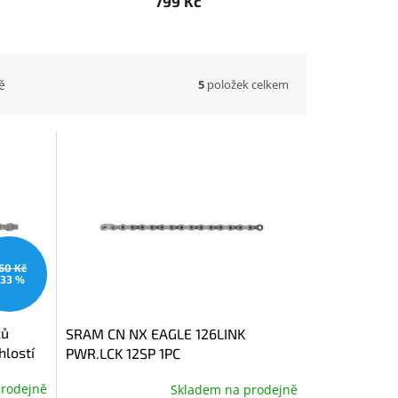
799 Kč
5
položek celkem
ě
60 Kč
33 %
ků
SRAM CN NX EAGLE 126LINK
hlostí
PWR.LCK 12SP 1PC
prodejně
Skladem na prodejně