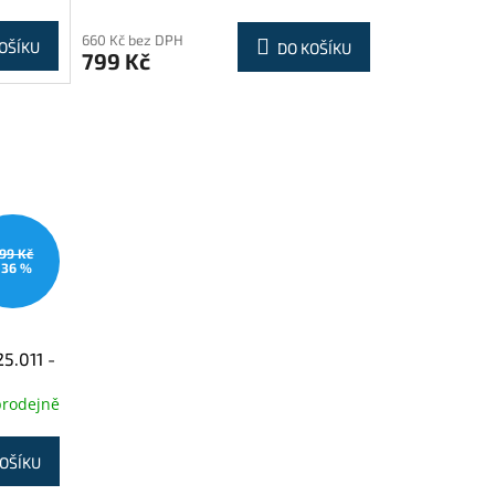
660 Kč bez DPH
OŠÍKU
DO KOŠÍKU
799 Kč
99 Kč
–36 %
5.011 -
prodejně
OŠÍKU