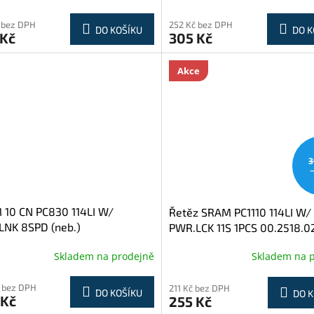
 bez DPH
252 Kč bez DPH
DO KOŠÍKU
DO K
 Kč
305 Kč
Akce
3
 10 CN PC830 114LI W/
Řetěz SRAM PC1110 114LI W/
LNK 8SPD (neb.)
PWR.LCK 11S 1PCS 00.2518.02
Skladem na prodejně
Skladem na 
 bez DPH
211 Kč bez DPH
DO KOŠÍKU
DO K
 Kč
255 Kč