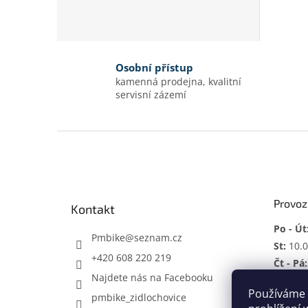
Osobní přístup
kamenná prodejna, kvalitní
servisní zázemí
Z
á
p
a
t
Provoz
Kontakt
í
Po - Út
Pmbike
@
seznam.cz
St:
10.0
+420 608 220 219
Čt - Pá:
Najdete nás na Facebooku
So:
ZAV
Používáme 
pmbike_zidlochovice
Mimo p