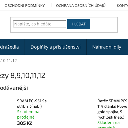
OBCHODNÍ PODMÍNKY
OCHRANA OSOBNÍCH ÚDAJŮ
KONT
HLEDAT
odrážedla
Doplňky a příslušenství
Náhradní díly
,10,11,12
zy 8,9,10,11,12
odávanější
SRAM PC-951 9s
Řetěz SRAM PC9
stříbrný(neb.)
114 článků Powe
Skladem na
gold spojka, 9
prodejně
rychlostí (neb.)
Skladem na
305 Kč
prodejně