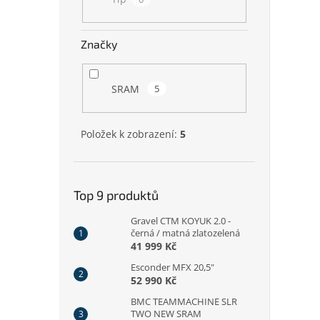
Značky
SRAM
5
Položek k zobrazení:
5
Top 9 produktů
Gravel CTM KOYUK 2.0 -
černá / matná zlatozelená
41 999 Kč
Esconder MFX 20,5"
52 990 Kč
BMC TEAMMACHINE SLR
TWO NEW SRAM