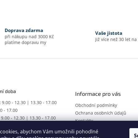
Doprava zdarma
Vaše jistota
při nákupu nad 3000 Kč
již více než 30 let na
platíme dopravu my
ní doba
Informace pro vás
:
9.00 - 12.30 | 13.30 - 17.00
Obchodní podmínky
0 - 17.00
Ochrana osobních údajů
9.00 - 12.30 | 13.30 - 17.00
Kontakty
ŘENO
cookies, abychom Vám umožnili pohodlné
racovní dobu dle domluvy.
S