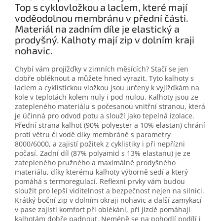
Top s cyklovložkou a laclem, které mají
voděodolnou membránu v přední části.
Materiál na zadním díle je elastický a
prodyšný. Kalhoty mají zip v dolním kraji
nohavic.
Chybí vám projížďky v zimních měsících? Stačí se jen
dobře obléknout a můžete hned vyrazit. Tyto kalhoty s
laclem a cyklistickou vložkou jsou určeny k vyjížďkám na
kole v teplotách kolem nuly i pod nulou. Kalhoty jsou ze
zatepleného materiálu s počesanou vnitřní stranou, která
je účinná pro odvod potu a slouží jako tepelná izolace.
Přední strana kalhot (90% polyester a 10% elastan) chrání
proti větru či vodě díky membráně s parametry
8000/6000, a zajistí požitek z cyklistiky i při nepřízni
počasí. Zadní díl (87% polyamid s 13% elastanu) je ze
zatepleného pružného a maximálně prodyšného
materiálu, díky kterému kalhoty výborně sedí a který
pomáhá s termoregulací. Reflexní prvky vám budou
sloužit pro lepší viditelnost a bezpečnost nejen na silnici.
Krátký boční zip v dolním okraji nohavic a další zamykací
v pase zajistí komfort při oblékání, při jízdě pomáhají
kalhotám dobře padnout. Neméně se na pohodlí podílí i