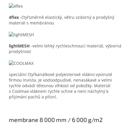
4flex
-čtyřsměrně elastický, větru vzdorný a prodyšný
materiál s membránou
lightMESH
-velmi lehký rychleschnoucí materiál, výborná
prodyšnost
speciální čtyřkanálkové polyesterové vlákno vyvinuté
firmou Invista. Je vodoodpudivé, nenasákavé a velmi
rychle odvádí tělesnou vlhkost od pokožky. Materiál
s Coolmax vláknem rychle schne a není náchylný k
přijímání pachů a plísní.
membrane 8 000 mm / 6 000 g/m2