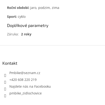
Roční období:
jaro, podzim, zima
Sport:
cyklo
Doplňkové parametry
Záruka
:
2 roky
Z
á
p
a
Kontakt
t
í
Pmbike
@
seznam.cz
+420 608 220 219
Najdete nás na Facebooku
pmbike_zidlochovice