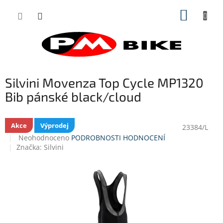
Přejít
NÁKUP
na
obsah
KOŠÍK
Silvini Movenza Top Cycle MP1320
Bib pánské black/cloud
Akce
Výprodej
23384/L
Průměrné
Neohodnoceno
PODROBNOSTI HODNOCENÍ
hodnocení
Značka:
Silvini
produktu
je
0,0
z
5
hvězdiček.