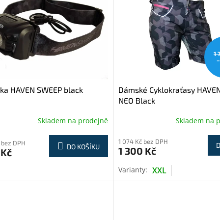
1 
–
vka HAVEN SWEEP black
Dámské Cyklokraťasy HAVEN
NEO Black
Skladem na prodejně
Skladem na 
1 074 Kč bez DPH
 bez DPH
D
DO KOŠÍKU
1 300 Kč
 Kč
XXL