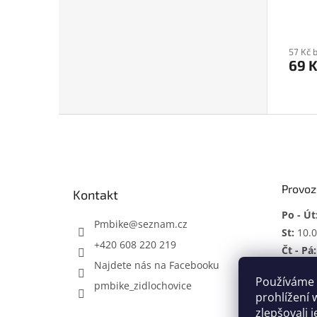
57 Kč 
69 
Z
á
p
a
t
Provoz
Kontakt
í
Po - Út
Pmbike
@
seznam.cz
St:
10.0
+420 608 220 219
Čt - Pá:
Najdete nás na Facebooku
So:
ZAV
Používáme 
pmbike_zidlochovice
Mimo p
prohlížení 
zlepšovali 