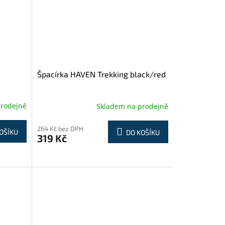
Špacírka HAVEN Trekking black/red
prodejně
Skladem na prodejně
264 Kč bez DPH
OŠÍKU
DO KOŠÍKU
319 Kč