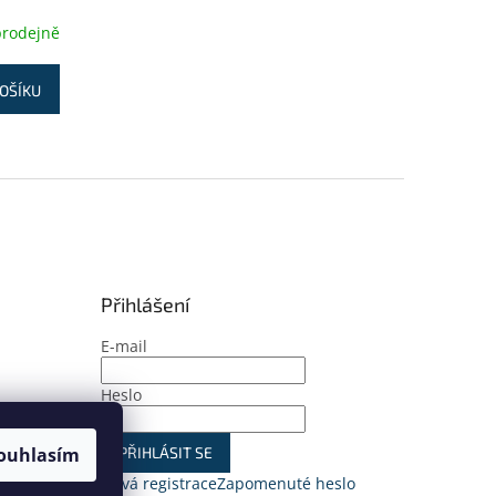
prodejně
OŠÍKU
Přihlášení
E-mail
Heslo
ouhlasím
PŘIHLÁSIT SE
Nová registrace
Zapomenuté heslo