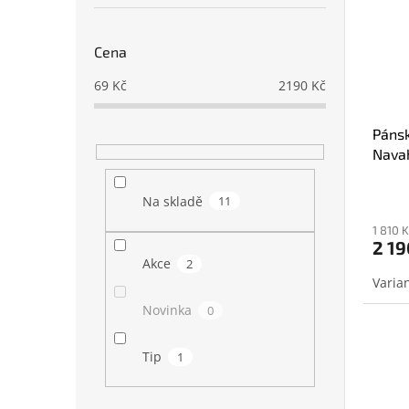
Cena
69
Kč
2190
Kč
Páns
Navah
Na skladě
11
1 810 
2 19
Akce
2
Novinka
0
Tip
1