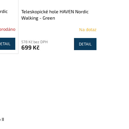
rdic
Teleskopické hole HAVEN Nordic
Walking - Green
prodáno
Na dotaz
578 Kč bez DPH
ETAIL
DETAIL
699 Kč
II