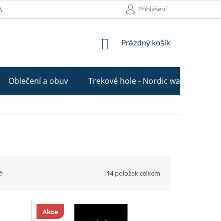
Přihlášení
AKTY
NÁKUPNÍ
Prázdný košík
KOŠÍK
Oblečení a obuv
Trekové hole - Nordic walking
14
položek celkem
ě
Akce