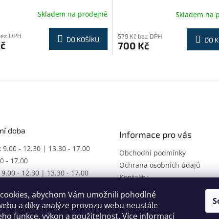
Skladem na prodejně
Skladem na 
bez DPH
579 Kč bez DPH
DO KOŠÍKU
DO K
Kč
700 Kč
O
v
l
á
d
a
c
ní doba
í
Informace pro vás
p
:
9.00 - 12.30 | 13.30 - 17.00
r
Obchodní podmínky
v
0 - 17.00
Ochrana osobních údajů
k
9.00 - 12.30 | 13.30 - 17.00
Kontakty
y
ŘENO
v
cookies, abychom Vám umožnili pohodlné
racovní dobu dle domluvy.
ý
S
webu a díky analýze provozu webu neustále
p
jeho funkce, výkon a použitelnost.
Více informací
i