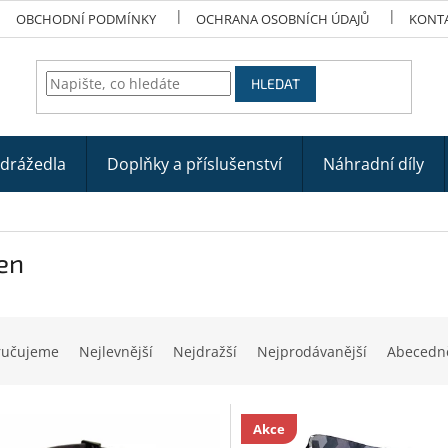
OBCHODNÍ PODMÍNKY
OCHRANA OSOBNÍCH ÚDAJŮ
KONT
HLEDAT
odrážedla
Doplňky a příslušenství
Náhradní díly
en
ručujeme
Nejlevnější
Nejdražší
Nejprodávanější
Abecedn
Akce