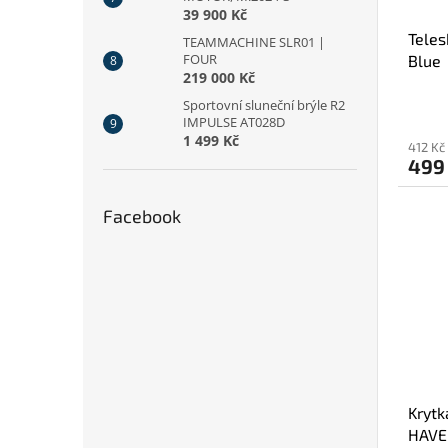
39 900 Kč
Teles
TEAMMACHINE SLR01 |
FOUR
Blue
219 000 Kč
Sportovní sluneční brýle R2
IMPULSE AT028D
1 499 Kč
412 Kč
499
Facebook
Krytk
HAVE