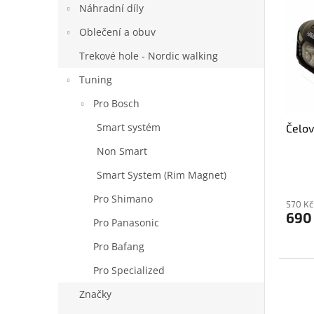
p
p
a
Náhradní díly
i
r
n
Oblečení a obuv
s
o
e
p
d
l
Trekové hole - Nordic walking
r
u
Tuning
o
k
d
t
Pro Bosch
u
ů
Smart systém
Čelo
k
t
Non Smart
ů
Smart System (Rim Magnet)
Pro Shimano
570 Kč
690
Pro Panasonic
Pro Bafang
Pro Specialized
Značky