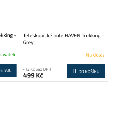
kking -
Teleskopické hole HAVEN Trekking -
Grey
davatele
Na dotaz
412 Kč bez DPH
ETAIL
DO KOŠÍKU
499 Kč