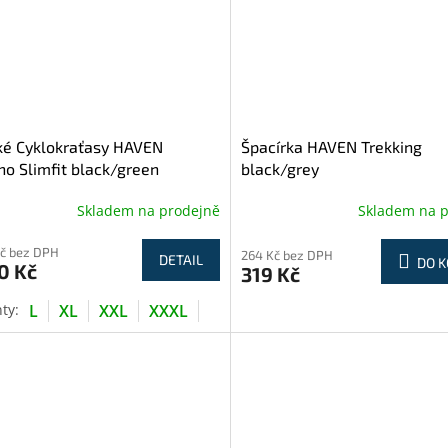
ké Cyklokraťasy HAVEN
Špacírka HAVEN Trekking
o Slimfit black/green
black/grey
Skladem na prodejně
Skladem na 
Kč bez DPH
264 Kč bez DPH
DETAIL
DO K
0 Kč
319 Kč
L
XL
XXL
XXXL