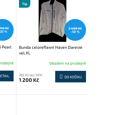
Tip
740 Kč
2 400 Kč
25 %
–50 %
 Pearl
Bunda celoreflexní Haven Darevie
vel.XL
prodejně
Skladem na prodejně
992 Kč bez DPH
ETAIL
DO KOŠÍKU
1 200 Kč