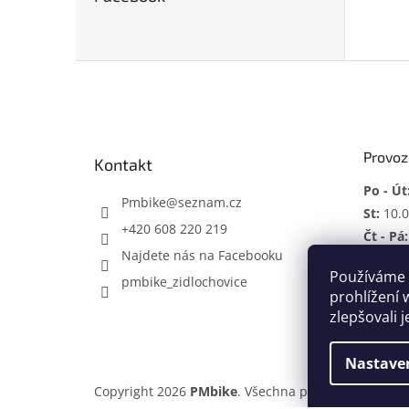
Z
á
p
a
t
Provoz
Kontakt
í
Po - Út
Pmbike
@
seznam.cz
St:
10.0
+420 608 220 219
Čt - Pá:
Najdete nás na Facebooku
So:
ZAV
Používáme 
pmbike_zidlochovice
Mimo p
prohlížení 
zlepšovali 
Nastave
Copyright 2026
PMbike
. Všechna práva vyhrazena.