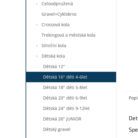
a
Celoodpružená
n
Gravel+Cyklokros
e
l
Crossová kola
Trekingová a městská kola
Silniční kola
Dětská kola
Dětská 12"
Dětská 16" děti 4-6let
Dětská 18" děti 5-8let
Dětská 20" děti 6-9let
Popi
Dětská 24" děti 9-12let
Det
Dětská 26" JUNIOR
Spe
Dětský gravel