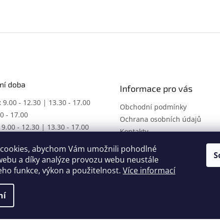
ní doba
Informace pro vás
:
9.00 - 12.30 | 13.30 - 17.00
Obchodní podmínky
0 - 17.00
Ochrana osobních údajů
9.00 - 12.30 | 13.30 - 17.00
Kontakty
ŘENO
cookies, abychom Vám umožnili pohodlné
racovní dobu dle domluvy.
S
webu a díky analýze provozu webu neustále
jeho funkce, výkon a použitelnost.
Více informací
ní