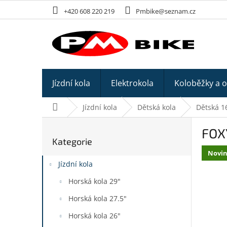
Přejít
+420 608 220 219
Pmbike@seznam.cz
na
obsah
Jízdní kola
Elektrokola
Koloběžky a 
Domů
Jízdní kola
Dětská kola
Dětská 16
P
FOXY
o
Kategorie
Přeskočit
s
kategorie
Novi
t
Jízdní kola
r
a
Horská kola 29"
n
Horská kola 27.5"
n
í
Horská kola 26"
p