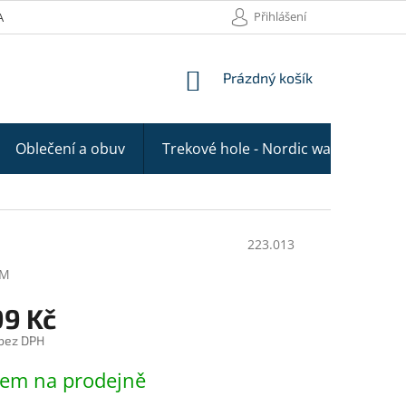
Přihlášení
AKTY
NÁKUPNÍ
Prázdný košík
KOŠÍK
Oblečení a obuv
Trekové hole - Nordic walking
223.013
TM
99 Kč
 bez DPH
dem na prodejně