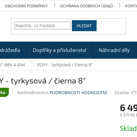
OBCHODNÍ PODMÍNKY
OCHRANA OSOBNÍCH ÚDAJŮ
KONT
HLEDAT
odrážedla
Doplňky a příslušenství
Náhradní díly
" děti 4-6let
FOXY - tyrkysová / čierna 8"
 - tyrkysová / čierna 8"
Průměrné
Neohodnoceno
PODROBNOSTI HODNOCENÍ
Značka:
C
nka
hodnocení
produktu
6 4
je
5 371 Kč
0,0
z
Měrná
Skla
5
cena:
hvězdiček.