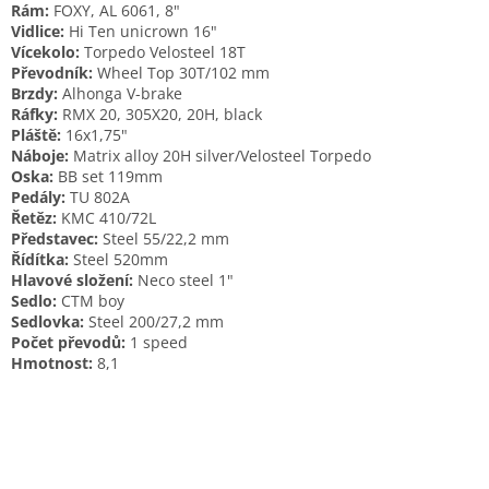
Rám:
FOXY, AL 6061, 8"
Vidlice:
Hi Ten unicrown 16"
Vícekolo:
Torpedo Velosteel 18T
Převodník:
Wheel Top 30T/102 mm
Brzdy:
Alhonga V-brake
Ráfky:
RMX 20, 305X20, 20H, black
Pláště:
16x1,75"
Náboje:
Matrix alloy 20H silver/Velosteel Torpedo
Oska:
BB set 119mm
Pedály:
TU 802A
Řetěz:
KMC 410/72L
Představec:
Steel 55/22,2 mm
Řídítka:
Steel 520mm
Hlavové složení:
Neco steel 1"
Sedlo:
CTM boy
Sedlovka:
Steel 200/27,2 mm
Počet převodů:
1 speed
Hmotnost:
8,1