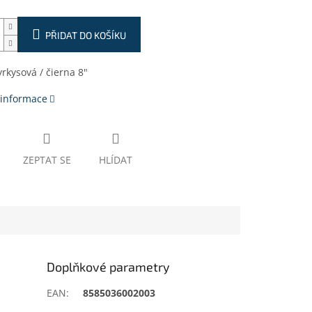
PŘIDAT DO KOŠÍKU
yrkysová / čierna 8"
 informace
ZEPTAT SE
HLÍDAT
Doplňkové parametry
EAN
:
8585036002003