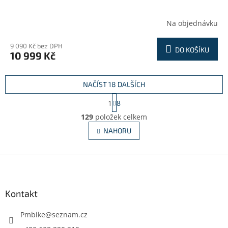
Na objednávku
9 090 Kč bez DPH
DO KOŠÍKU
10 999 Kč
NAČÍST 18 DALŠÍCH
S
1
8
t
O
r
129
položek celkem
v
á
l
NAHORU
n
á
k
d
o
v
Z
a
á
c
á
n
í
p
í
p
a
Kontakt
r
t
v
í
Pmbike
@
seznam.cz
k
y