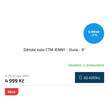
5 199 Kč
–3 %
Dětské kolo CTM JENNY - žlutá - 8"
Skladem u dodavatele
4 131 Kč bez DPH
DO KOŠÍKU
4 999 Kč
Akce