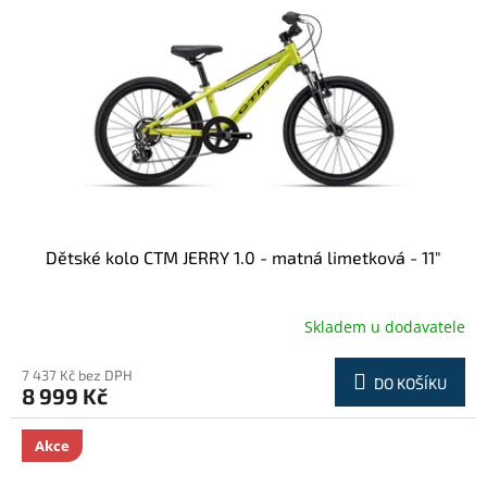
u
p
k
r
t
o
ů
d
u
k
t
ů
Dětské kolo CTM JERRY 1.0 - matná limetková - 11"
Skladem u dodavatele
7 437 Kč bez DPH
DO KOŠÍKU
8 999 Kč
Akce