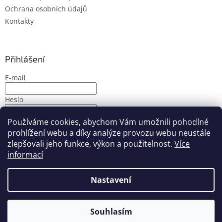
Ochrana osobních údajů
Kontakty
Přihlášení
E-mail
Heslo
Používáme cookies, abychom Vám umožnili pohodlné
PŘIHLÁSIT SE
prohlížení webu a díky analýze provozu webu neustále
Nová registrace
Zapomenuté heslo
zlepšovali jeho funkce, výkon a použitelnost.
Více
informací
Nastavení
Vytvořil Shoptet
Souhlasím
Copyright 2026
PMbike
. Všechna práva vyhrazena.