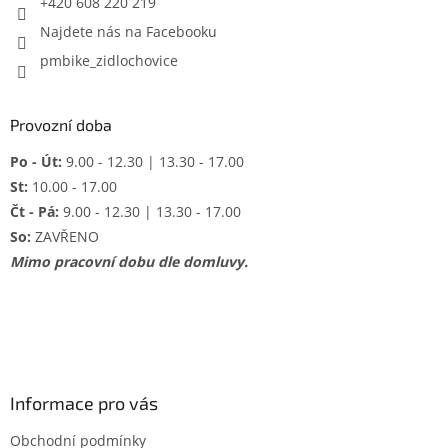
+420 608 220 219
v
Najdete nás na Facebooku
ý
p
pmbike_zidlochovice
i
s
u
Provozní doba
Po - Út:
9.00 - 12.30 | 13.30 - 17.00
St:
10.00 - 17.00
Čt - Pá:
9.00 - 12.30 | 13.30 - 17.00
So:
ZAVŘENO
Mimo pracovní dobu dle domluvy.
Informace pro vás
Obchodní podmínky