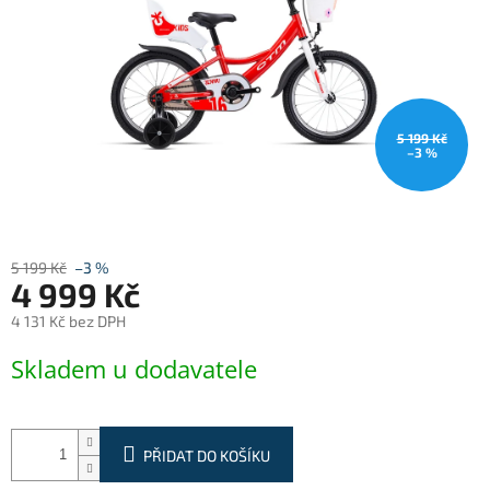
5 199 Kč
–3 %
5 199 Kč
–3 %
4 999 Kč
4 131 Kč bez DPH
Měrná
Skladem u dodavatele
cena:
PŘIDAT DO KOŠÍKU