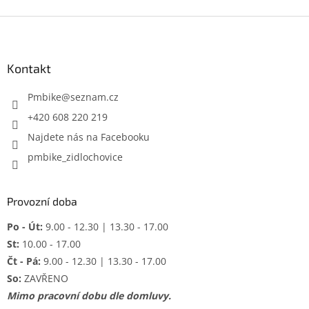
Z
á
p
a
Kontakt
t
í
Pmbike
@
seznam.cz
+420 608 220 219
Najdete nás na Facebooku
pmbike_zidlochovice
Provozní doba
Po - Út:
9.00 - 12.30 | 13.30 - 17.00
St:
10.00 - 17.00
Čt - Pá:
9.00 - 12.30 | 13.30 - 17.00
So:
ZAVŘENO
Mimo pracovní dobu dle domluvy.