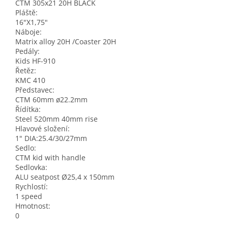
CTM 305x21 20H BLACK
Pláště:
16"X1,75"
Náboje:
Matrix alloy 20H /Coaster 20H
Pedály:
Kids HF-910
Řetěz:
KMC 410
Představec:
CTM 60mm ø22.2mm
Řídítka:
Steel 520mm 40mm rise
Hlavové složení:
1" DIA:25.4/30/27mm
Sedlo:
CTM kid with handle
Sedlovka:
ALU seatpost Ø25,4 x 150mm
Rychlostí:
1 speed
Hmotnost:
0