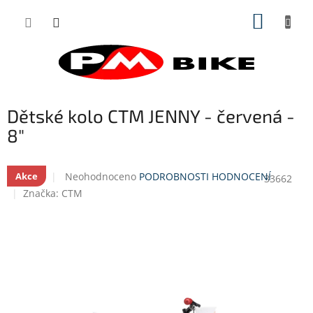
Přejít
NÁKUP
na
obsah
KOŠÍK
Dětské kolo CTM JENNY - červená -
8"
Průměrné
Neohodnoceno
PODROBNOSTI HODNOCENÍ
Akce
33662
hodnocení
Značka:
CTM
produktu
je
0,0
z
5
hvězdiček.