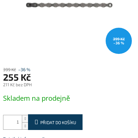
399 Kč
–36 %
399 Kč
–36 %
255 Kč
211 Kč bez DPH
Měrná
Skladem na prodejně
cena:
PŘIDAT DO KOŠÍKU