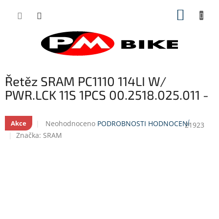
Přejít
NÁKUP
na
obsah
KOŠÍK
Řetěz SRAM PC1110 114LI W/
PWR.LCK 11S 1PCS 00.2518.025.011 -
Průměrné
Neohodnoceno
PODROBNOSTI HODNOCENÍ
Akce
21923
hodnocení
Značka:
SRAM
produktu
je
0,0
z
5
hvězdiček.