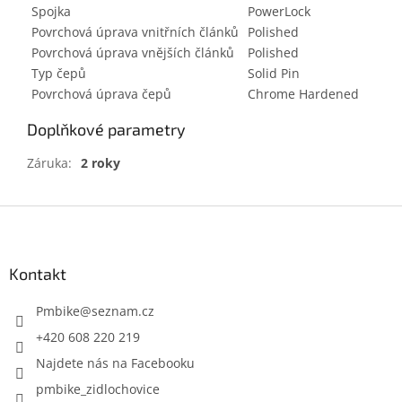
Spojka
PowerLock
Povrchová úprava vnitřních článků
Polished
Povrchová úprava vnějších článků
Polished
Typ čepů
Solid Pin
Povrchová úprava čepů
Chrome Hardened
Doplňkové parametry
Záruka
:
2 roky
Z
á
p
a
Kontakt
t
í
Pmbike
@
seznam.cz
+420 608 220 219
Najdete nás na Facebooku
pmbike_zidlochovice