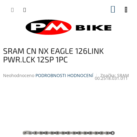
Přejít
NÁKUP
na
obsah
KOŠÍK
SRAM CN NX EAGLE 126LINK
PWR.LCK 12SP 1PC
Průměrné
Neohodnoceno
PODROBNOSTI HODNOCENÍ
Značka:
SRAM
00.2518.031.011
hodnocení
produktu
je
0,0
z
5
hvězdiček.