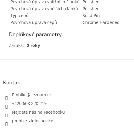
Povrchová úprava vnitřních článků
Polished
Povrchová úprava vnějších článků
Polished
Typ čepů
Solid Pin
Povrchová úprava čepů
Chrome Hardened
Doplňkové parametry
Záruka
:
2 roky
Z
á
p
a
Kontakt
t
í
Pmbike
@
seznam.cz
+420 608 220 219
Najdete nás na Facebooku
pmbike_zidlochovice