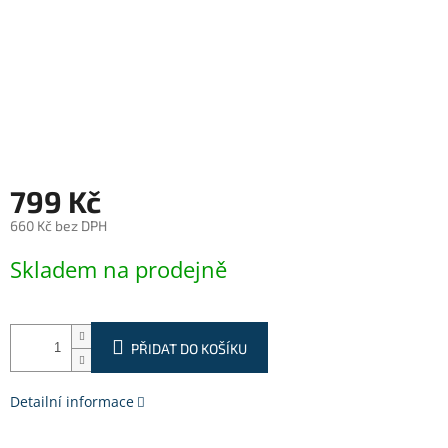
799 Kč
660 Kč bez DPH
Měrná
Skladem na prodejně
cena:
PŘIDAT DO KOŠÍKU
Detailní informace