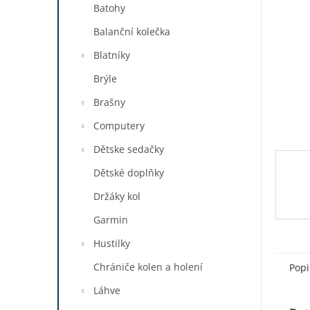
a
Batohy
n
Balanční kolečka
e
l
Blatníky
Brýle
Brašny
Computery
Dětske sedačky
Dětské doplňky
Držáky kol
Garmin
Hustilky
Chrániče kolen a holení
Popi
Láhve