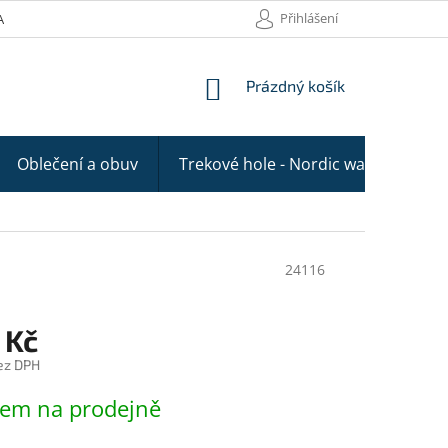
Přihlášení
AKTY
NÁKUPNÍ
Prázdný košík
KOŠÍK
Oblečení a obuv
Trekové hole - Nordic walking
24116
 Kč
ez DPH
dem na prodejně