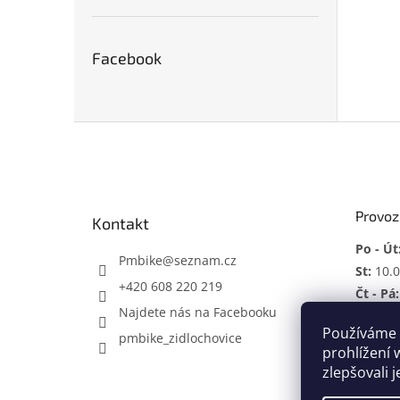
Facebook
Z
á
p
a
t
Provoz
Kontakt
í
Po - Út
Pmbike
@
seznam.cz
St:
10.0
+420 608 220 219
Čt - Pá:
Najdete nás na Facebooku
So:
ZAV
Používáme 
pmbike_zidlochovice
Mimo p
prohlížení 
zlepšovali 