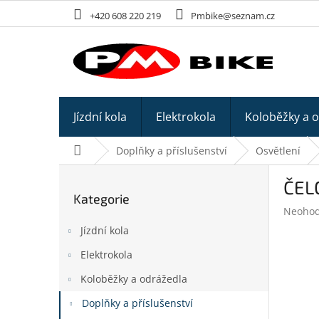
Přejít
+420 608 220 219
Pmbike@seznam.cz
na
obsah
Jízdní kola
Elektrokola
Koloběžky a 
Domů
Doplňky a příslušenství
Osvětlení
P
ČEL
o
Kategorie
Přeskočit
s
Průměr
Neoho
kategorie
t
hodnoc
Jízdní kola
r
produk
a
je
Elektrokola
n
0,0
z
Koloběžky a odrážedla
n
5
í
Doplňky a příslušenství
hvězdič
p