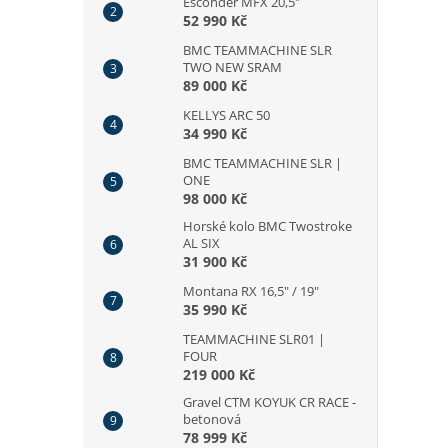
Esconder MFX 20,5"
52 990 Kč
BMC TEAMMACHINE SLR
TWO NEW SRAM
89 000 Kč
KELLYS ARC 50
34 990 Kč
BMC TEAMMACHINE SLR |
ONE
98 000 Kč
Horské kolo BMC Twostroke
AL SIX
31 900 Kč
Montana RX 16,5" / 19"
35 990 Kč
TEAMMACHINE SLR01 |
FOUR
219 000 Kč
Gravel CTM KOYUK CR RACE -
betonová
78 999 Kč