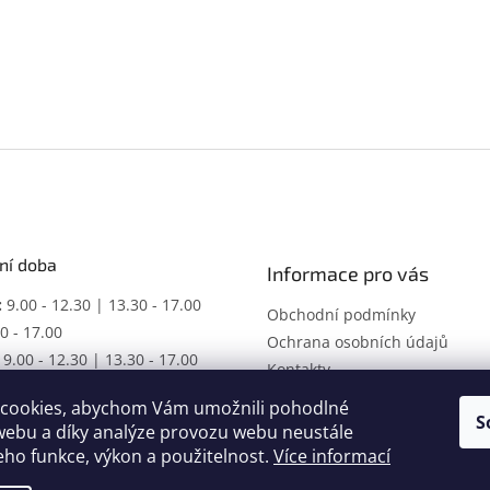
ní doba
Informace pro vás
:
9.00 - 12.30 | 13.30 - 17.00
Obchodní podmínky
0 - 17.00
Ochrana osobních údajů
9.00 - 12.30 | 13.30 - 17.00
Kontakty
ŘENO
cookies, abychom Vám umožnili pohodlné
racovní dobu dle domluvy.
S
webu a díky analýze provozu webu neustále
jeho funkce, výkon a použitelnost.
Více informací