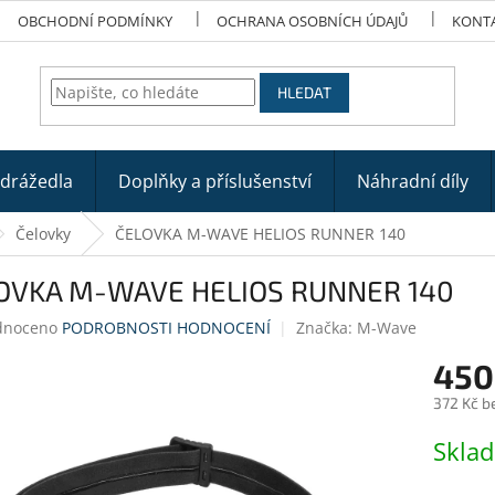
OBCHODNÍ PODMÍNKY
OCHRANA OSOBNÍCH ÚDAJŮ
KONT
HLEDAT
odrážedla
Doplňky a příslušenství
Náhradní díly
Čelovky
ČELOVKA M-WAVE HELIOS RUNNER 140
OVKA M-WAVE HELIOS RUNNER 140
né
dnoceno
PODROBNOSTI HODNOCENÍ
Značka:
M-Wave
ení
450
tu
372 Kč b
Měrná
Skla
cena:
ek.