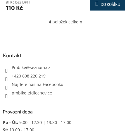
91 Kč bez DPH
DO KOŠÍKU
110 Kč
4
položek celkem
O
v
l
Z
á
á
d
p
a
a
Kontakt
c
t
í
í
Pmbike
@
seznam.cz
p
r
+420 608 220 219
v
Najdete nás na Facebooku
k
y
pmbike_zidlochovice
v
ý
p
Provozní doba
i
s
Po - Út:
9.00 - 12.30 | 13.30 - 17.00
u
St:
10.00 - 17.00