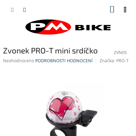
Přejít
NÁKUP
na
obsah
KOŠÍK
Zvonek PRO-T mini srdíčko
ZVN05
Průměrné
Neohodnoceno
PODROBNOSTI HODNOCENÍ
Značka:
PRO-T
hodnocení
produktu
je
0,0
z
5
hvězdiček.