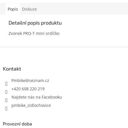
Popis
Diskuze
Detailní popis produktu
Zvonek PRO-T mini srdíčko
Z
á
p
a
Kontakt
t
í
Pmbike
@
seznam.cz
+420 608 220 219
Najdete nás na Facebooku
pmbike_zidlochovice
Provozní doba