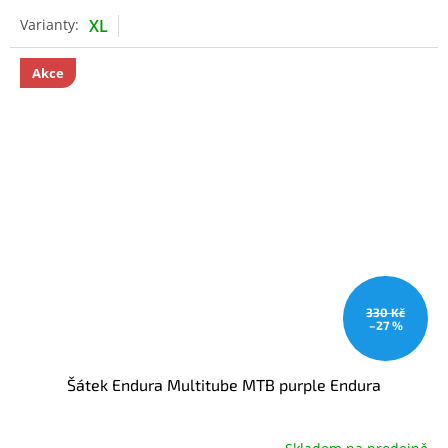
XL
Akce
330 Kč
–27 %
Šátek Endura Multitube MTB purple Endura