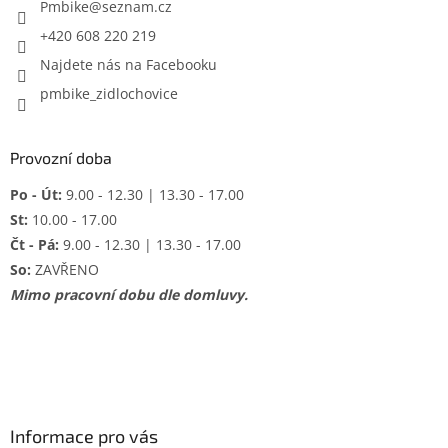
í
Pmbike
@
seznam.cz
p
r
+420 608 220 219
v
Najdete nás na Facebooku
k
y
pmbike_zidlochovice
v
ý
p
Provozní doba
i
s
Po - Út:
9.00 - 12.30 | 13.30 - 17.00
u
St:
10.00 - 17.00
Čt - Pá:
9.00 - 12.30 | 13.30 - 17.00
So:
ZAVŘENO
Mimo pracovní dobu dle domluvy.
Informace pro vás