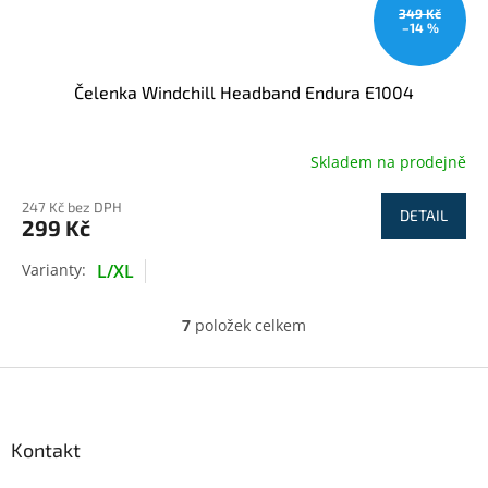
349 Kč
–14 %
Čelenka Windchill Headband Endura E1004
Skladem na prodejně
247 Kč bez DPH
DETAIL
299 Kč
L/XL
7
položek celkem
O
v
l
Z
á
á
d
p
a
a
Kontakt
c
t
í