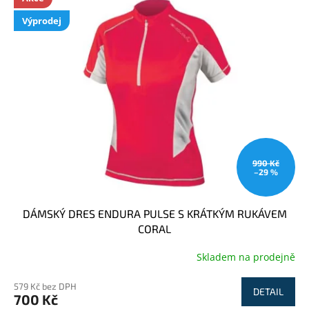
Výprodej
990 Kč
–29 %
DÁMSKÝ DRES ENDURA PULSE S KRÁTKÝM RUKÁVEM
CORAL
Skladem na prodejně
579 Kč bez DPH
DETAIL
700 Kč