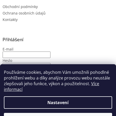
Obchodní podmínky
Ochrana osobních údajů
Kontakty
Přihlášení
E-mail
Heslo
Používáme cookies, abychom Vám umožnili pohodlné
PŘIHLÁSIT SE
prohlížení webu a díky analýze provozu webu neustále
Nová registrace
Zapomenuté heslo
zlepšovali jeho funkce, výkon a použitelnost.
Více
informací
Nastavení
Vytvořil Shoptet