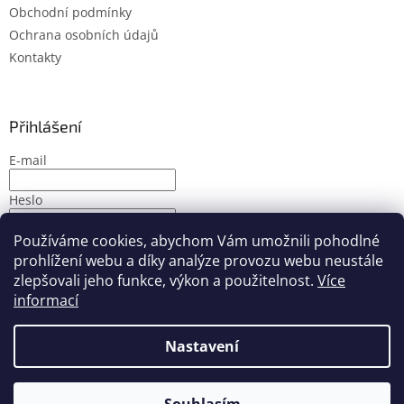
Obchodní podmínky
Ochrana osobních údajů
Kontakty
Přihlášení
E-mail
Heslo
Používáme cookies, abychom Vám umožnili pohodlné
PŘIHLÁSIT SE
prohlížení webu a díky analýze provozu webu neustále
Nová registrace
Zapomenuté heslo
zlepšovali jeho funkce, výkon a použitelnost.
Více
informací
Nastavení
Vytvořil Shoptet