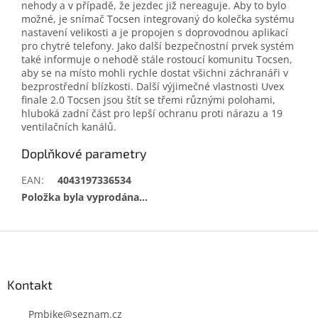
nehody a v případě, že jezdec již nereaguje. Aby to bylo
možné, je snímač Tocsen integrovaný do kolečka systému
nastavení velikosti a je propojen s doprovodnou aplikací
pro chytré telefony. Jako další bezpečnostní prvek systém
také informuje o nehodě stále rostoucí komunitu Tocsen,
aby se na místo mohli rychle dostat všichni záchranáři v
bezprostřední blízkosti. Další výjimečné vlastnosti Uvex
finale 2.0 Tocsen jsou štít se třemi různými polohami,
hluboká zadní část pro lepší ochranu proti nárazu a 19
ventilačních kanálů.
Doplňkové parametry
EAN
:
4043197336534
Položka byla vyprodána…
Z
á
p
a
Kontakt
t
í
Pmbike
@
seznam.cz