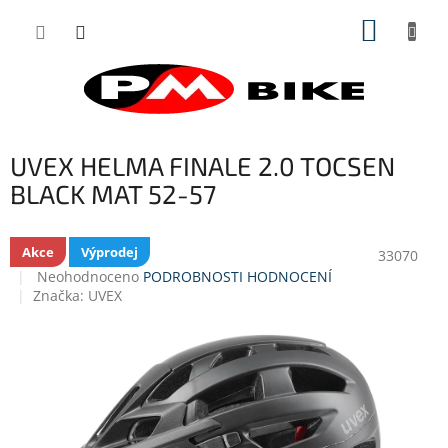
Přejít
NÁKUP
na
obsah
KOŠÍK
UVEX HELMA FINALE 2.0 TOCSEN
BLACK MAT 52-57
Akce
Výprodej
33070
Průměrné
Neohodnoceno
PODROBNOSTI HODNOCENÍ
hodnocení
Značka:
UVEX
produktu
je
0,0
z
5
hvězdiček.