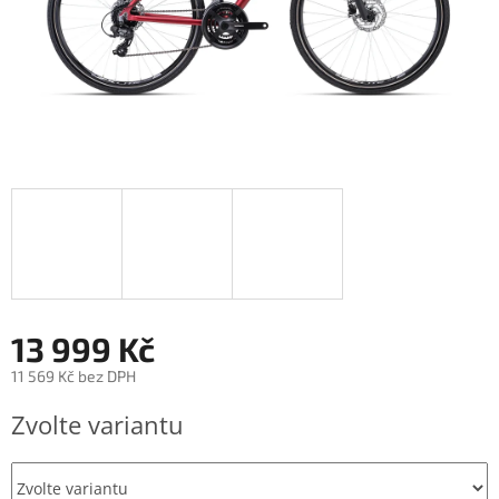
13 999 Kč
11 569 Kč bez DPH
Měrná
Zvolte variantu
cena: