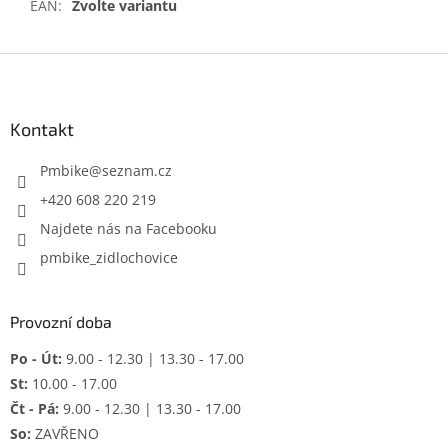
EAN
:
Zvolte variantu
Z
á
p
a
Kontakt
t
í
Pmbike
@
seznam.cz
+420 608 220 219
Najdete nás na Facebooku
pmbike_zidlochovice
Provozní doba
Po - Út:
9.00 - 12.30 | 13.30 - 17.00
St:
10.00 - 17.00
Čt - Pá:
9.00 - 12.30 | 13.30 - 17.00
So:
ZAVŘENO