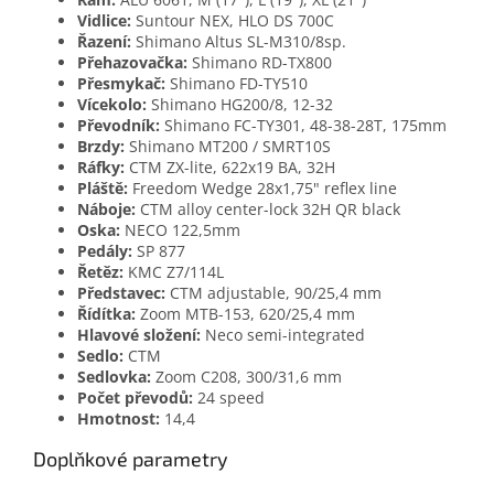
Vidlice:
Suntour NEX, HLO DS 700C
Řazení:
Shimano Altus SL-M310/8sp.
Přehazovačka:
Shimano RD-TX800
Přesmykač:
Shimano FD-TY510
Vícekolo:
Shimano HG200/8, 12-32
Převodník:
Shimano FC-TY301, 48-38-28T, 175mm
Brzdy:
Shimano MT200 / SMRT10S
Ráfky:
CTM ZX-lite, 622x19 BA, 32H
Pláště:
Freedom Wedge 28x1,75" reflex line
Náboje:
CTM alloy center-lock 32H QR black
Oska:
NECO 122,5mm
Pedály:
SP 877
Řetěz:
KMC Z7/114L
Představec:
CTM adjustable, 90/25,4 mm
Řídítka:
Zoom MTB-153, 620/25,4 mm
Hlavové složení:
Neco semi-integrated
Sedlo:
CTM
Sedlovka:
Zoom C208, 300/31,6 mm
Počet převodů:
24 speed
Hmotnost:
14,4
Doplňkové parametry