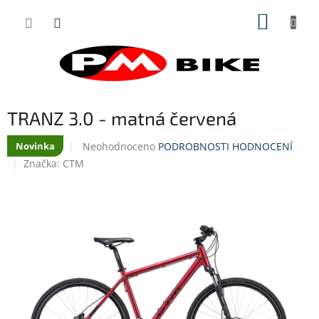
Přejít
NÁKUP
na
obsah
KOŠÍK
TRANZ 3.0 - matná červená
Průměrné
Neohodnoceno
PODROBNOSTI HODNOCENÍ
Novinka
hodnocení
Značka:
CTM
produktu
je
0,0
z
5
hvězdiček.