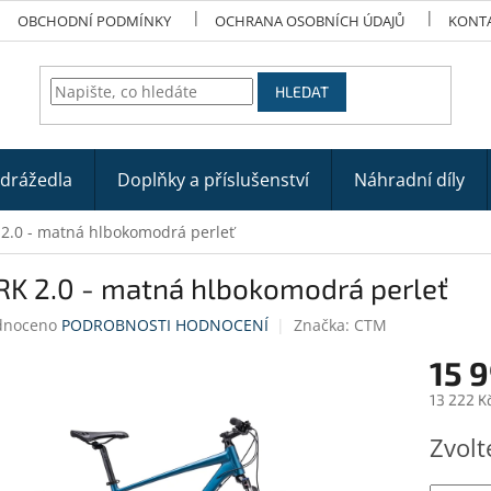
OBCHODNÍ PODMÍNKY
OCHRANA OSOBNÍCH ÚDAJŮ
KONT
HLEDAT
odrážedla
Doplňky a příslušenství
Náhradní díly
2.0 - matná hlbokomodrá perleť
RK 2.0 - matná hlbokomodrá perleť
né
dnoceno
PODROBNOSTI HODNOCENÍ
Značka:
CTM
ení
15 
tu
13 222 K
Měrná
Zvolt
cena:
ek.