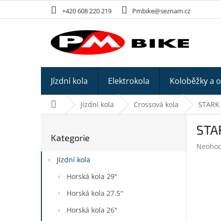
Přejít
+420 608 220 219
Pmbike@seznam.cz
na
obsah
Jízdní kola
Elektrokola
Koloběžky a 
Domů
Jízdní kola
Crossová kola
STARK 
P
STA
o
Kategorie
Přeskočit
s
Průměr
Neoho
kategorie
t
hodnoc
Jízdní kola
r
produk
a
je
Horská kola 29"
n
0,0
z
Horská kola 27.5"
n
5
í
Horská kola 26"
hvězdič
p