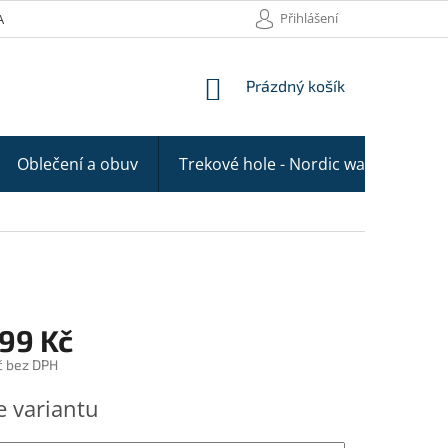
Přihlášení
AKTY
NÁKUPNÍ
Prázdný košík
KOŠÍK
Oblečení a obuv
Trekové hole - Nordic walking
999 Kč
č bez DPH
e variantu