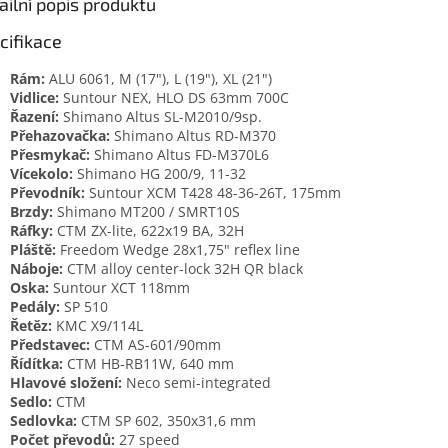
ailní popis produktu
cifikace
Rám:
ALU 6061, M (17"), L (19"), XL (21")
Vidlice:
Suntour NEX, HLO DS 63mm 700C
Řazení:
Shimano Altus SL-M2010/9sp.
Přehazovačka:
Shimano Altus RD-M370
Přesmykač:
Shimano Altus FD-M370L6
Vícekolo:
Shimano HG 200/9, 11-32
Převodník:
Suntour XCM T428 48-36-26T, 175mm
Brzdy:
Shimano MT200 / SMRT10S
Ráfky:
CTM ZX-lite, 622x19 BA, 32H
Pláště:
Freedom Wedge 28x1,75" reflex line
Náboje:
CTM alloy center-lock 32H QR black
Oska:
Suntour XCT 118mm
Pedály:
SP 510
Řetěz:
KMC X9/114L
Představec:
CTM AS-601/90mm
Řídítka:
CTM HB-RB11W, 640 mm
Hlavové složení:
Neco semi-integrated
Sedlo:
CTM
Sedlovka:
CTM SP 602, 350x31,6 mm
Počet převodů:
27 speed