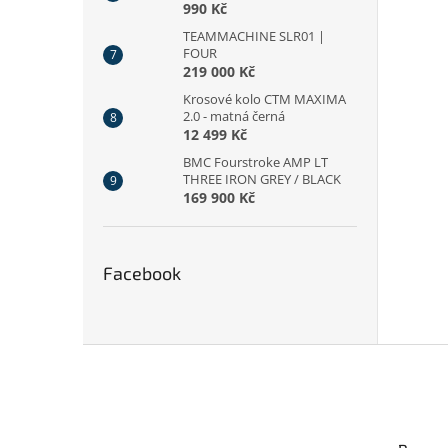
990 Kč
TEAMMACHINE SLR01 |
FOUR
219 000 Kč
Krosové kolo CTM MAXIMA
2.0 - matná černá
12 499 Kč
BMC Fourstroke AMP LT
THREE IRON GREY / BLACK
169 900 Kč
Facebook
Z
á
p
a
t