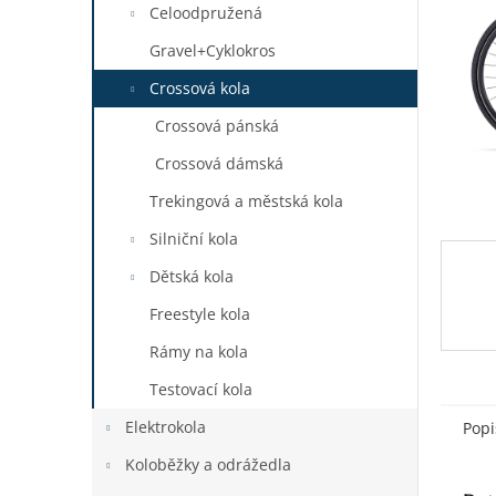
a
Celoodpružená
n
Gravel+Cyklokros
e
l
Crossová kola
Crossová pánská
Crossová dámská
Trekingová a městská kola
Silniční kola
Dětská kola
Freestyle kola
Rámy na kola
Testovací kola
Elektrokola
Popi
Koloběžky a odrážedla