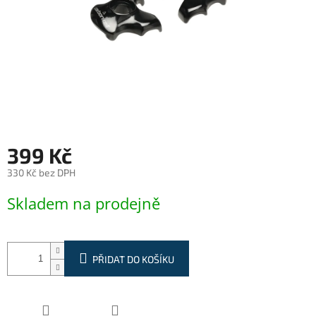
399 Kč
330 Kč bez DPH
Měrná
Skladem na prodejně
cena:
PŘIDAT DO KOŠÍKU