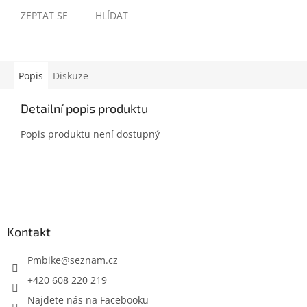
ZEPTAT SE
HLÍDAT
Popis
Diskuze
Detailní popis produktu
Popis produktu není dostupný
Z
á
p
a
Kontakt
t
í
Pmbike
@
seznam.cz
+420 608 220 219
Najdete nás na Facebooku