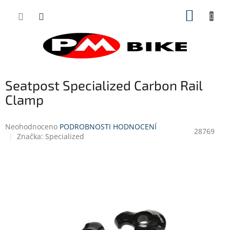
Přejít
NÁKUP
na
obsah
KOŠÍK
Seatpost Specialized Carbon Rail
Clamp
Průměrné
Neohodnoceno
PODROBNOSTI HODNOCENÍ
28769
hodnocení
Značka:
Specialized
produktu
je
0,0
z
5
hvězdiček.