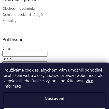
Obchodní podmínky
Ochrana osobních údajů
Kontakty
Přihlášení
E-mail
Heslo
Používáme cookies, abychom Vám umožnili pohodlné
PŘIHLÁSIT SE
prohlížení webu a díky analýze provozu webu neustále
Nová registrace
Zapomenuté heslo
zlepšovali jeho funkce, výkon a použitelnost.
Více
informací
Nastavení
Vytvořil Shoptet