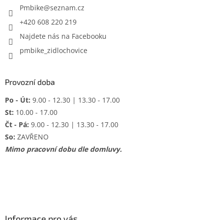
í
Pmbike
@
seznam.cz
+420 608 220 219
Najdete nás na Facebooku
pmbike_zidlochovice
Provozní doba
Po - Út:
9.00 - 12.30 | 13.30 - 17.00
St:
10.00 - 17.00
Čt - Pá:
9.00 - 12.30 | 13.30 - 17.00
So:
ZAVŘENO
Mimo pracovní dobu dle domluvy.
Informace pro vás