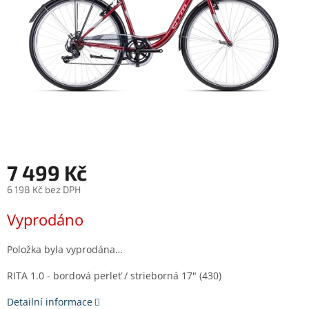
7 499 Kč
6 198 Kč bez DPH
Měrná
Vyprodáno
cena:
Položka byla vyprodána…
RITA 1.0 - bordová perleť / strieborná 17" (430)
Detailní informace