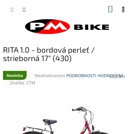
Přejít
NÁKUP
na
obsah
KOŠÍK
RITA 1.0 - bordová perleť /
strieborná 17" (430)
Průměrné
Neohodnoceno
PODROBNOSTI HODNOCENÍ
Novinka
223.369
hodnocení
Značka:
CTM
produktu
je
0,0
z
5
hvězdiček.