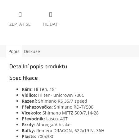
ZEPTAT SE
HLÍDAT
Popis
Diskuze
Detailní popis produktu
Specifikace
Rám:
Hi Ten, 18"
Vidlice:
Hi ten- unicrown 700C
Řazení:
Shimano RS 35/7 speed
Přehazovačka:
Shimano RD-TY500
Vícekolo:
Shimano MFTZ 500/7,14-28
Převodník:
Lasco, 46T
Brzdy:
Alhonga V-brake
Ráfky:
Remerx DRAGON, 622x19 N, 36H
Pláště:
700x38C