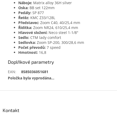
Náboje:
Matrix alloy 36H silver
Oska:
BB set 122mm
Pedály:
SP 877
Řetěz:
KMC Z33/128L
Představec:
Zoom C40, 40/25,4 mm
Řídítka:
Zoom NR24, 610/25,4 mm
Hlavové složení:
Neco steel 1-1/8"
Sedlo:
CTM lady comfort
Sedlovka:
Zoom SP-200, 300/28,6 mm
Počet převodů:
7 speed
Hmotnost:
16,8
Doplňkové parametry
EAN
:
8585036051681
Položka byla vyprodána…
Z
á
p
a
Kontakt
t