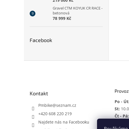
219 000 Kč
Gravel CTM KOYUK CR RACE -
betonová
78 999 Kč
Facebook
Z
á
p
a
t
Provoz
Kontakt
í
Po - Út
Pmbike
@
seznam.cz
St:
10.0
+420 608 220 219
Čt - Pá:
Najdete nás na Facebooku
So:
ZAV
Používáme 