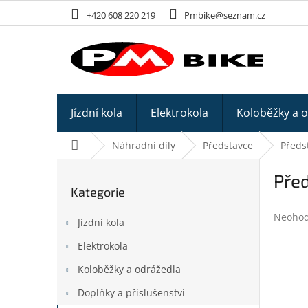
Přejít
+420 608 220 219
Pmbike@seznam.cz
na
obsah
Jízdní kola
Elektrokola
Koloběžky a 
Domů
Náhradní díly
Představce
Předs
P
Pře
o
Kategorie
Přeskočit
s
kategorie
t
Průměr
Neoho
Jízdní kola
r
hodnoc
a
produk
Elektrokola
n
je
0,0
Koloběžky a odrážedla
n
z
í
Doplňky a příslušenství
5
p
hvězdič