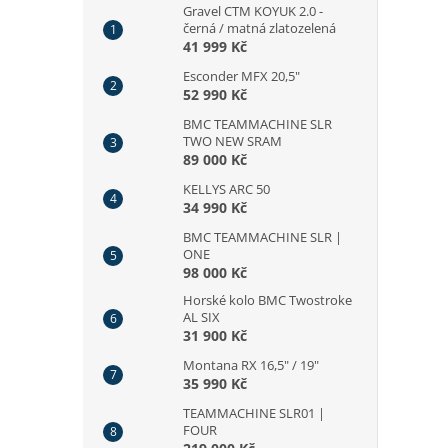
Gravel CTM KOYUK 2.0 -
černá / matná zlatozelená
41 999 Kč
Esconder MFX 20,5"
52 990 Kč
BMC TEAMMACHINE SLR
TWO NEW SRAM
89 000 Kč
KELLYS ARC 50
34 990 Kč
BMC TEAMMACHINE SLR |
ONE
98 000 Kč
Horské kolo BMC Twostroke
AL SIX
31 900 Kč
Montana RX 16,5" / 19"
35 990 Kč
TEAMMACHINE SLR01 |
FOUR