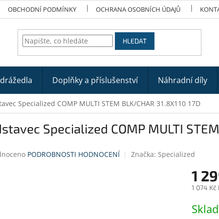
OBCHODNÍ PODMÍNKY
OCHRANA OSOBNÍCH ÚDAJŮ
KONT
HLEDAT
odrážedla
Doplňky a příslušenství
Náhradní díly
tavec Specialized COMP MULTI STEM BLK/CHAR 31.8X110 17D
dstavec Specialized COMP MULTI STEM
né
dnoceno
PODROBNOSTI HODNOCENÍ
Značka:
Specialized
ení
1 29
tu
1 074 Kč
Měrná
Skla
cena:
ek.