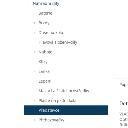
a
Náhradní díly
n
Baterie
e
l
Brzdy
Duše na kola
Hlavová složení+díly
Náboje
Kliky
Lanka
Lepení
Popi
Mazací a čistící prostředky
Pláště na jízdní kola
Det
Představce
VLA
Opti
Přehazovačky
řídí