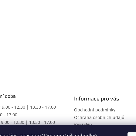
ní doba
Informace pro vás
:
9.00 - 12.30 | 13.30 - 17.00
Obchodní podmínky
0 - 17.00
Ochrana osobních údajů
9.00 - 12.30 | 13.30 - 17.00
Kontakty
ŘENO
cookies, abychom Vám umožnili pohodlné