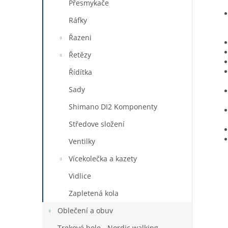
Přesmykače
Ráfky
Řazeni
Řetězy
Řídítka
Sady
Shimano DI2 Komponenty
Středove složení
Ventilky
Vícekolečka a kazety
Vidlice
Zapletená kola
Oblečení a obuv
Trekové hole - Nordic walking