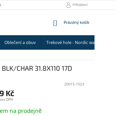
Přihlášení
AKTY
NÁKUPNÍ
Prázdný košík
KOŠÍK
Oblečení a obuv
Trekové hole - Nordic walking
 BLK/CHAR 31.8X110 17D
20015-1023
9 Kč
 bez DPH
dem na prodejně