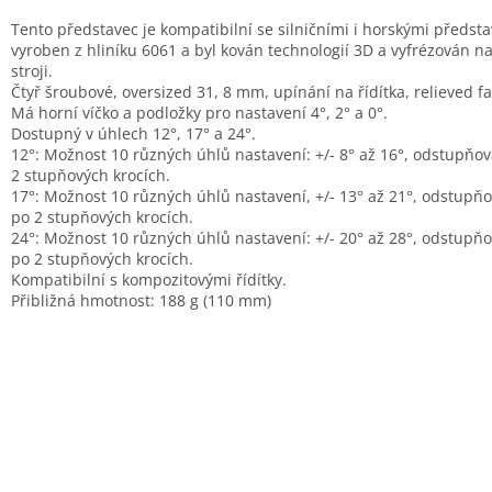
Tento představec je kompatibilní se silničními i horskými představ
vyroben z hliníku 6061 a byl kován technologií 3D a vyfrézován n
stroji.
Čtyř šroubové, oversized 31, 8 mm, upínání na řídítka, relieved fa
Má horní víčko a podložky pro nastavení 4°, 2° a 0°.
Dostupný v úhlech 12°, 17° a 24°.
12°: Možnost 10 různých úhlů nastavení: +/- 8° až 16°, odstupňo
2 stupňových krocích.
17°: Možnost 10 různých úhlů nastavení, +/- 13° až 21°, odstupň
po 2 stupňových krocích.
24°: Možnost 10 různých úhlů nastavení: +/- 20° až 28°, odstupň
po 2 stupňových krocích.
Kompatibilní s kompozitovými řídítky.
Přibližná hmotnost: 188 g (110 mm)