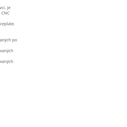
ci, je
a CNC
ceplate.
vaných po
ovaných
ovaných