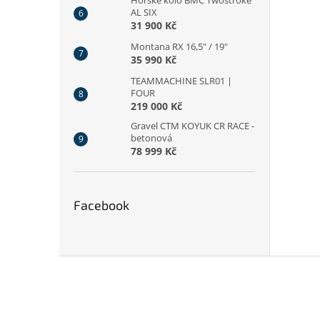
Horské kolo BMC Twostroke
AL SIX
31 900 Kč
Montana RX 16,5" / 19"
35 990 Kč
TEAMMACHINE SLR01 |
FOUR
219 000 Kč
Gravel CTM KOYUK CR RACE -
betonová
78 999 Kč
Facebook
Z
á
p
a