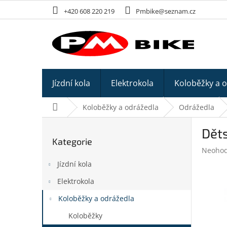
Přejít
+420 608 220 219
Pmbike@seznam.cz
na
obsah
Jízdní kola
Elektrokola
Koloběžky a 
Domů
Koloběžky a odrážedla
Odrážedla
P
Děts
o
Kategorie
Přeskočit
s
Průměr
Neoho
kategorie
t
hodnoc
Jízdní kola
r
produk
a
je
Elektrokola
n
0,0
z
Koloběžky a odrážedla
n
5
í
Koloběžky
hvězdič
p