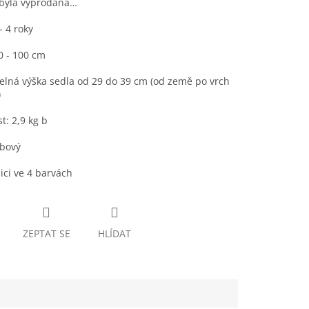
 byla vyprodána…
- 4 roky
0 - 100 cm
elná výška sedla od 29 do 39 cm (od země po vrch
)
: 2,9 kg b
bový
ici ve 4 barvách
ZEPTAT SE
HLÍDAT