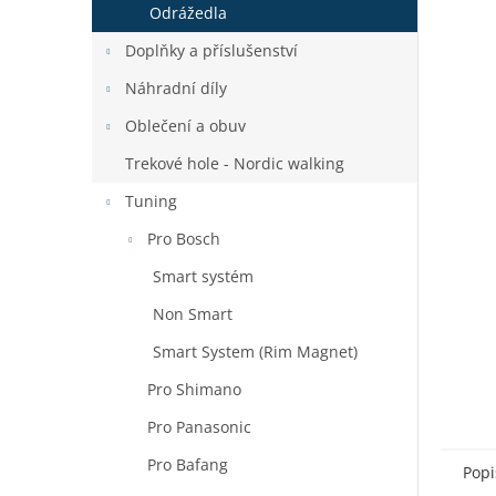
a
Odrážedla
n
Doplňky a příslušenství
e
l
Náhradní díly
Oblečení a obuv
Trekové hole - Nordic walking
Tuning
Pro Bosch
Smart systém
Non Smart
Smart System (Rim Magnet)
Pro Shimano
Pro Panasonic
Pro Bafang
Popi