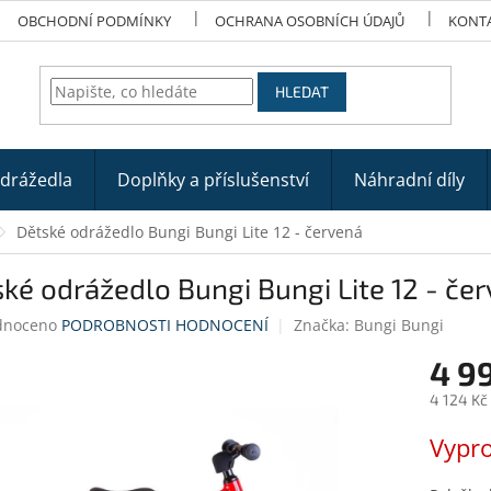
OBCHODNÍ PODMÍNKY
OCHRANA OSOBNÍCH ÚDAJŮ
KONT
HLEDAT
odrážedla
Doplňky a příslušenství
Náhradní díly
Dětské odrážedlo Bungi Bungi Lite 12 - červená
ké odrážedlo Bungi Bungi Lite 12 - če
né
dnoceno
PODROBNOSTI HODNOCENÍ
Značka:
Bungi Bungi
ení
4 9
tu
4 124 Kč
Měrná
Vypr
cena:
ek.