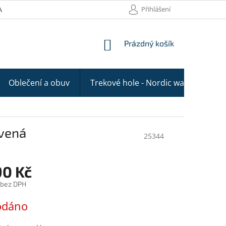
Přihlášení
AKTY
NÁKUPNÍ
Prázdný košík
KOŠÍK
Oblečení a obuv
Trekové hole - Nordic walking
rvená
25344
90 Kč
 bez DPH
odáno