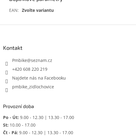
EAN
:
Zvolte variantu
Z
á
p
a
Kontakt
t
í
Pmbike
@
seznam.cz
+420 608 220 219
Najdete nás na Facebooku
pmbike_zidlochovice
Provozní doba
Po - Út:
9.00 - 12.30 | 13.30 - 17.00
St:
10.00 - 17.00
Čt - Pá:
9.00 - 12.30 | 13.30 - 17.00