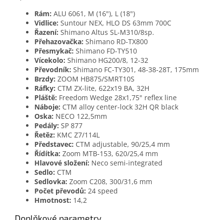
Rám:
ALU 6061, M (16"), L (18")
Vidlice:
Suntour NEX, HLO DS 63mm 700C
Řazení:
Shimano Altus SL-M310/8sp.
Přehazovačka:
Shimano RD-TX800
Přesmykač:
Shimano FD-TY510
Vícekolo:
Shimano HG200/8, 12-32
Převodník:
Shimano FC-TY301, 48-38-28T, 175mm
Brzdy:
ZOOM HB875/SMRT10S
Ráfky:
CTM ZX-lite, 622x19 BA, 32H
Pláště:
Freedom Wedge 28x1,75" reflex line
Náboje:
CTM alloy center-lock 32H QR black
Oska:
NECO 122,5mm
Pedály:
SP 877
Řetěz:
KMC Z7/114L
Představec:
CTM adjustable, 90/25,4 mm
Řídítka:
Zoom MTB-153, 620/25,4 mm
Hlavové složení:
Neco semi-integrated
Sedlo:
CTM
Sedlovka:
Zoom C208, 300/31,6 mm
Počet převodů:
24 speed
Hmotnost:
14,2
Doplňkové parametry