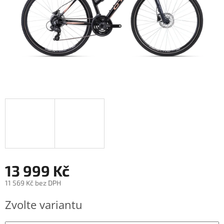
13 999 Kč
11 569 Kč bez DPH
Měrná
Zvolte variantu
cena: