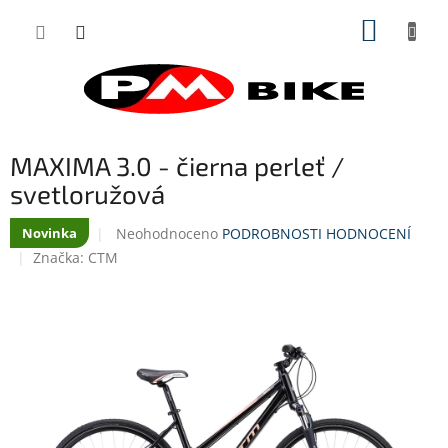
Přejít
NÁKUP
na
obsah
KOŠÍK
MAXIMA 3.0 - čierna perleť /
svetloružová
Průměrné
Neohodnoceno
PODROBNOSTI HODNOCENÍ
Novinka
hodnocení
Značka:
CTM
produktu
je
0,0
z
5
hvězdiček.