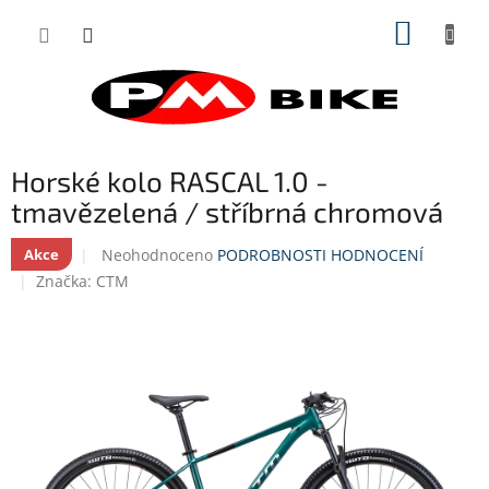
Přejít
NÁKUP
na
obsah
KOŠÍK
Horské kolo RASCAL 1.0 -
tmavězelená / stříbrná chromová
Průměrné
Neohodnoceno
PODROBNOSTI HODNOCENÍ
Akce
hodnocení
Značka:
CTM
produktu
je
0,0
z
5
hvězdiček.