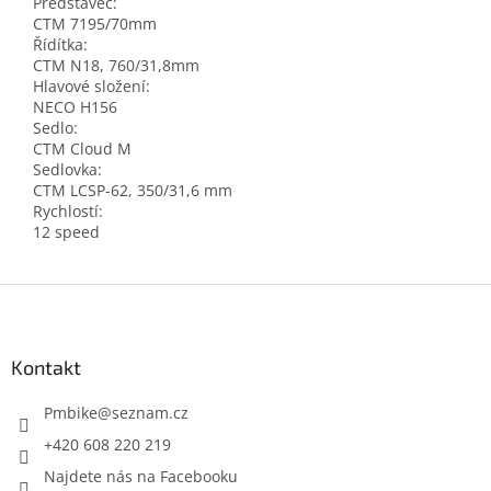
Představec:
CTM 7195/70mm
Řídítka:
CTM N18, 760/31,8mm
Hlavové složení:
NECO H156
Sedlo:
CTM Cloud M
Sedlovka:
CTM LCSP-62, 350/31,6 mm
Rychlostí:
12 speed
Z
á
p
a
Kontakt
t
í
Pmbike
@
seznam.cz
+420 608 220 219
Najdete nás na Facebooku