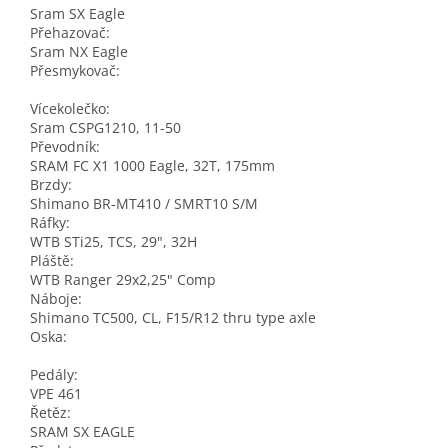
Sram SX Eagle
Přehazovač:
Sram NX Eagle
Přesmykovač:
Vícekolečko:
Sram CSPG1210, 11-50
Převodník:
SRAM FC X1 1000 Eagle, 32T, 175mm
Brzdy:
Shimano BR-MT410 / SMRT10 S/M
Ráfky:
WTB STi25, TCS, 29", 32H
Pláště:
WTB Ranger 29x2,25" Comp
Náboje:
Shimano TC500, CL, F15/R12 thru type axle
Oska:
Pedály:
VPE 461
Řetěz:
SRAM SX EAGLE