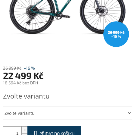
26 999 Kč
–16 %
26 999 Kč
–16 %
22 499 Kč
18 594 Kč bez DPH
Měrná
Zvolte variantu
cena:
PŘIDAT DO KOŠÍKU