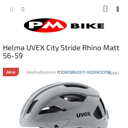
Přejít
NÁKUP
na
obsah
KOŠÍK
Helma UVEX City Stride Rhino Matt
56-59
Průměrné
Neohodnoceno
PODROBNOSTI HODNOCENÍ
Akce
32881
hodnocení
produktu
je
0,0
z
5
hvězdiček.