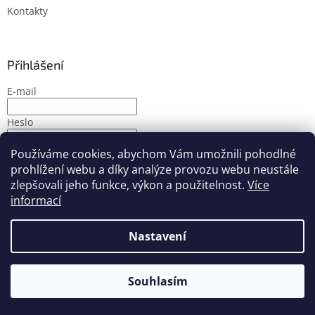
Kontakty
Přihlášení
E-mail
Heslo
Používáme cookies, abychom Vám umožnili pohodlné
PŘIHLÁSIT SE
prohlížení webu a díky analýze provozu webu neustále
Nová registrace
Zapomenuté heslo
zlepšovali jeho funkce, výkon a použitelnost.
Více
informací
Nastavení
Vytvořil Shoptet
Souhlasím
Copyright 2026
PMbike
. Všechna práva vyhrazena.