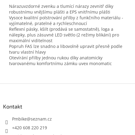
Nárazuvzdorné zvenku a tlumící nárazy zevnitř díky
robustnímu vnějšímu plášti a EPS vnitřnímu plášti
Vysoce kvalitní polstrování přilby z funkčního materiálu -
vyjímatelné, pratelné a rychleschnoucí
Reflexní pásky, kšilt (prodává se samostatně), loga a
nálepky, plus zásuvné LED světlo (2 režimy blikání) pro
maximální viditelnost
Popruh FAS lze snadno a libovolně upravit přesně podle
tvaru vlastní hlavy
Otevírání přilby jednou rukou díky anatomicky
tvarovanému komfortnímu zámku uvex monomatic
Z
á
p
a
Kontakt
t
í
Pmbike
@
seznam.cz
+420 608 220 219