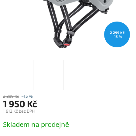
2 299 Kč
–15 %
2 299 Kč
–15 %
1 950 Kč
1 612 Kč bez DPH
Měrná
Skladem na prodejně
cena: