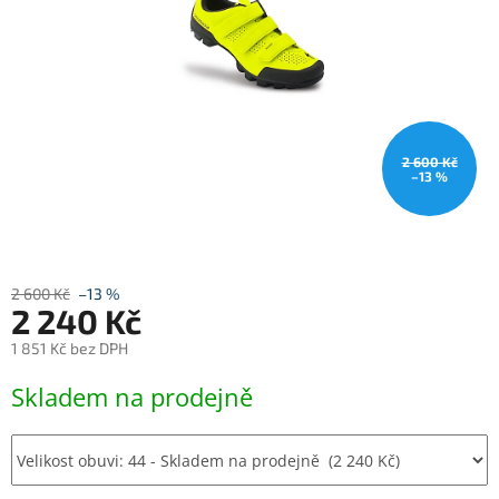
2 600 Kč
–13 %
2 600 Kč
–13 %
2 240 Kč
1 851 Kč bez DPH
Měrná
Skladem na prodejně
cena: