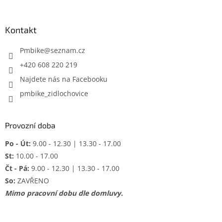
á
p
a
Kontakt
t
í
Pmbike
@
seznam.cz
+420 608 220 219
Najdete nás na Facebooku
pmbike_zidlochovice
Provozní doba
Po - Út:
9.00 - 12.30 | 13.30 - 17.00
St:
10.00 - 17.00
Čt - Pá:
9.00 - 12.30 | 13.30 - 17.00
So:
ZAVŘENO
Mimo pracovní dobu dle domluvy.