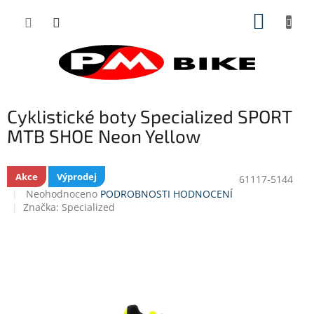
Přejít
NÁKUP
na
obsah
KOŠÍK
Cyklistické boty Specialized SPORT
MTB SHOE Neon Yellow
Akce
Výprodej
61117-5144
Průměrné
Neohodnoceno
PODROBNOSTI HODNOCENÍ
hodnocení
Značka:
Specialized
produktu
je
0,0
z
5
hvězdiček.