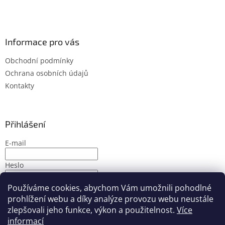
Informace pro vás
Obchodní podmínky
Ochrana osobních údajů
Kontakty
Přihlášení
E-mail
Heslo
Používáme cookies, abychom Vám umožnili pohodlné
PŘIHLÁSIT SE
prohlížení webu a díky analýze provozu webu neustále
Nová registrace
Zapomenuté heslo
zlepšovali jeho funkce, výkon a použitelnost.
Více
informací