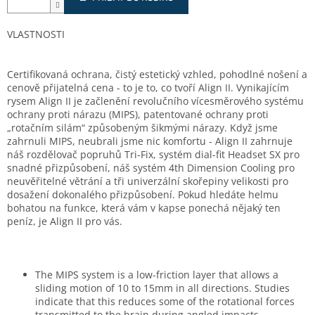
VLASTNOSTI
Certifikovaná ochrana, čistý estetický vzhled, pohodlné nošení a
cenově přijatelná cena - to je to, co tvoří Align II. Vynikajícím
rysem Align II je začlenění revolučního vícesměrového systému
ochrany proti nárazu (MIPS), patentované ochrany proti
„rotačním silám“ způsobeným šikmými nárazy. Když jsme
zahrnuli MIPS, neubrali jsme nic komfortu - Align II zahrnuje
náš rozdělovač popruhů Tri-Fix, systém dial-fit Headset SX pro
snadné přizpůsobení, náš systém 4th Dimension Cooling pro
neuvěřitelné větrání a tři univerzální skořepiny velikosti pro
dosažení dokonalého přizpůsobení. Pokud hledáte helmu
bohatou na funkce, která vám v kapse ponechá nějaký ten
peníz, je Align II pro vás.
The MIPS system is a low-friction layer that allows a
sliding motion of 10 to 15mm in all directions. Studies
indicate that this reduces some of the rotational forces
transmitted to the brain during angled impacts.