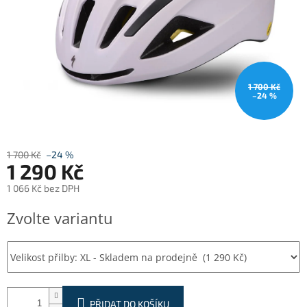
1 700 Kč
–24 %
1 700 Kč
–24 %
1 290 Kč
1 066 Kč bez DPH
Měrná
Zvolte variantu
cena:
PŘIDAT DO KOŠÍKU