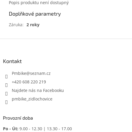
Popis produktu není dostupný
Doplňkové parametry
Záruka
:
2 roky
Z
á
p
a
Kontakt
t
í
Pmbike
@
seznam.cz
+420 608 220 219
Najdete nás na Facebooku
pmbike_zidlochovice
Provozní doba
Po - Út:
9.00 - 12.30 | 13.30 - 17.00