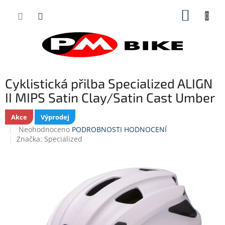
Přejít
NÁKUP
na
obsah
KOŠÍK
Cyklistická přilba Specialized ALIGN
II MIPS Satin Clay/Satin Cast Umber
Akce
Výprodej
Průměrné
Neohodnoceno
PODROBNOSTI HODNOCENÍ
hodnocení
Značka:
Specialized
produktu
je
0,0
z
5
hvězdiček.