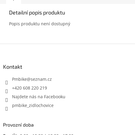
Detailní popis produktu
Popis produktu není dostupný
Z
á
p
a
Kontakt
t
í
Pmbike
@
seznam.cz
+420 608 220 219
Najdete nás na Facebooku
pmbike_zidlochovice
Provozní doba