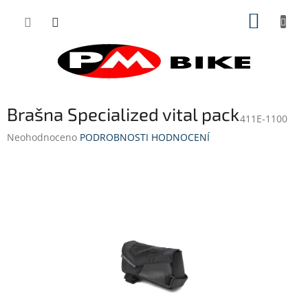
Přejít
NÁKUP
na
obsah
KOŠÍK
Brašna Specialized vital pack
411E-1100
Průměrné
Neohodnoceno
PODROBNOSTI HODNOCENÍ
hodnocení
produktu
je
0,0
z
5
hvězdiček.