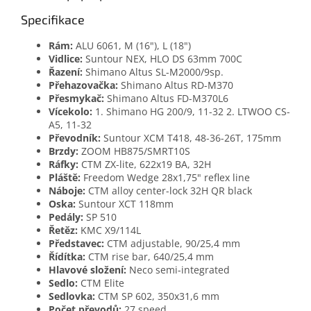
Specifikace
Rám:
ALU 6061, M (16"), L (18")
Vidlice:
Suntour NEX, HLO DS 63mm 700C
Řazení:
Shimano Altus SL-M2000/9sp.
Přehazovačka:
Shimano Altus RD-M370
Přesmykač:
Shimano Altus FD-M370L6
Vícekolo:
1. Shimano HG 200/9, 11-32 2. LTWOO CS-
A5, 11-32
Převodník:
Suntour XCM T418, 48-36-26T, 175mm
Brzdy:
ZOOM HB875/SMRT10S
Ráfky:
CTM ZX-lite, 622x19 BA, 32H
Pláště:
Freedom Wedge 28x1,75" reflex line
Náboje:
CTM alloy center-lock 32H QR black
Oska:
Suntour XCT 118mm
Pedály:
SP 510
Řetěz:
KMC X9/114L
Představec:
CTM adjustable, 90/25,4 mm
Řídítka:
CTM rise bar, 640/25,4 mm
Hlavové složení:
Neco semi-integrated
Sedlo:
CTM Elite
Sedlovka:
CTM SP 602, 350x31,6 mm
Počet převodů:
27 speed