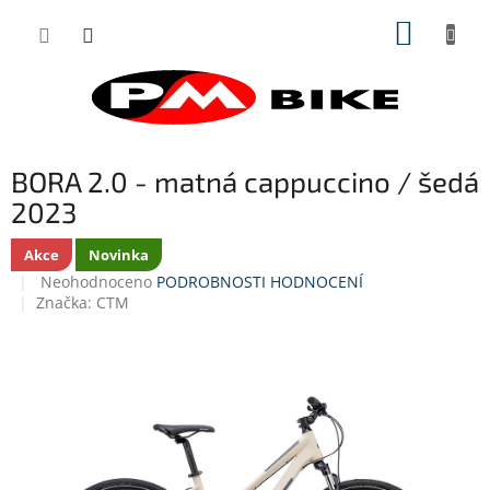
Přejít
NÁKUP
na
obsah
KOŠÍK
BORA 2.0 - matná cappuccino / šedá
2023
Akce
Novinka
Průměrné
Neohodnoceno
PODROBNOSTI HODNOCENÍ
hodnocení
Značka:
CTM
produktu
je
0,0
z
5
hvězdiček.