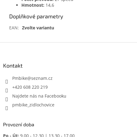
Hmotnost:
14,6
Doplňkové parametry
EAN
:
Zvolte variantu
Z
á
p
a
Kontakt
t
í
Pmbike
@
seznam.cz
+420 608 220 219
Najdete nás na Facebooku
pmbike_zidlochovice
Provozní doba
Po - Út:
9.00 - 12.30 | 13.30 - 17.00