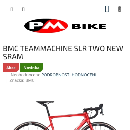
Přejít
NÁKUP
na
obsah
KOŠÍK
BMC TEAMMACHINE SLR TWO NEW
SRAM
Akce
Novinka
Průměrné
Neohodnoceno
PODROBNOSTI HODNOCENÍ
hodnocení
Značka:
BMC
produktu
je
0,0
z
5
hvězdiček.