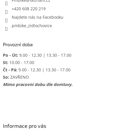
í
Pmbike
@
seznam.cz
+420 608 220 219
Najdete nás na Facebooku
pmbike_zidlochovice
Provozní doba
Po - Út:
9.00 - 12.30 | 13.30 - 17.00
St:
10.00 - 17.00
Čt - Pá:
9.00 - 12.30 | 13.30 - 17.00
So:
ZAVŘENO
Mimo pracovní dobu dle domluvy.
Informace pro vás