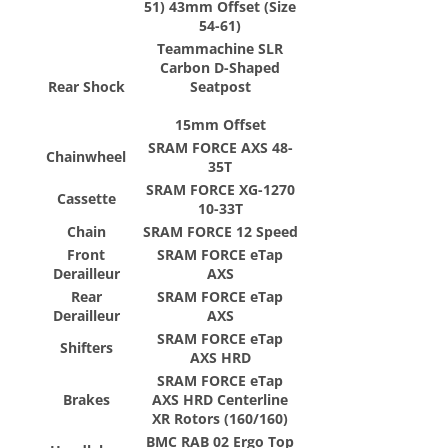
51) 43mm Offset (Size
54-61)
Teammachine SLR
Carbon D-Shaped
Rear Shock
Seatpost
15mm Offset
SRAM FORCE AXS 48-
Chainwheel
35T
SRAM FORCE XG-1270
Cassette
10-33T
Chain
SRAM FORCE 12 Speed
Front
SRAM FORCE eTap
Derailleur
AXS
Rear
SRAM FORCE eTap
Derailleur
AXS
SRAM FORCE eTap
Shifters
AXS HRD
SRAM FORCE eTap
Brakes
AXS HRD Centerline
XR Rotors (160/160)
BMC RAB 02 Ergo Top