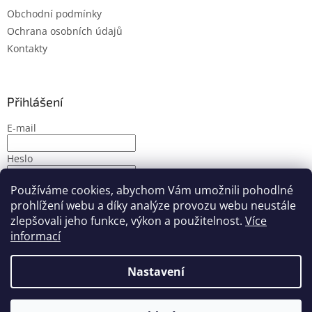
Obchodní podmínky
Ochrana osobních údajů
Kontakty
Přihlášení
E-mail
Heslo
Používáme cookies, abychom Vám umožnili pohodlné
PŘIHLÁSIT SE
prohlížení webu a díky analýze provozu webu neustále
Nová registrace
Zapomenuté heslo
zlepšovali jeho funkce, výkon a použitelnost.
Více
informací
Nastavení
Vytvořil Shoptet