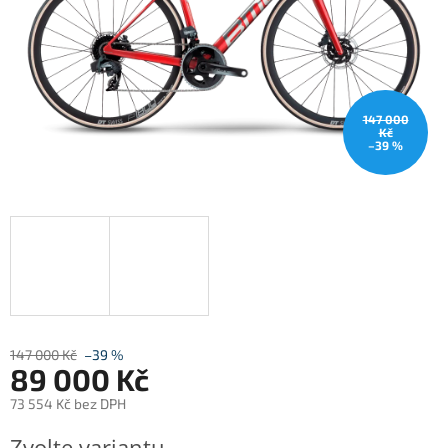
147 000
Kč
–39 %
147 000 Kč
–39 %
89 000 Kč
73 554 Kč bez DPH
Měrná
Zvolte variantu