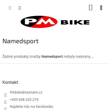
Přejít
NÁKUP
na
obsah
KOŠÍK
Namedsport
Žádné produkty značky
Namedsport
nebyly nalezeny...
Z
á
p
a
Kontakt
t
í
Pmbike
@
seznam.cz
+420 608 220 219
Najdete nás na Facebooku