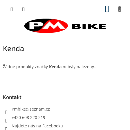
Přejít
NÁKUP
na
obsah
KOŠÍK
Kenda
Žádné produkty značky
Kenda
nebyly nalezeny...
Z
á
p
a
Kontakt
t
í
Pmbike
@
seznam.cz
+420 608 220 219
Najdete nás na Facebooku