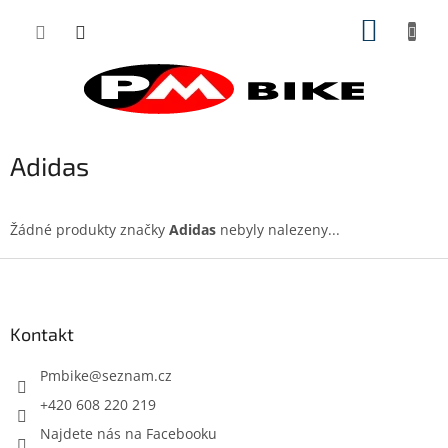
Přejít
NÁKUP
na
obsah
KOŠÍK
Adidas
Žádné produkty značky
Adidas
nebyly nalezeny...
Z
á
p
a
Kontakt
t
í
Pmbike
@
seznam.cz
+420 608 220 219
Najdete nás na Facebooku