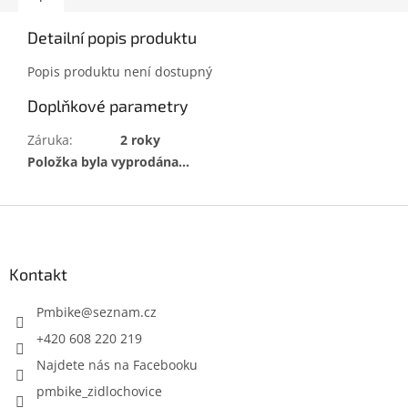
Detailní popis produktu
Popis produktu není dostupný
Doplňkové parametry
Záruka
:
2 roky
Položka byla vyprodána…
Z
á
p
a
Kontakt
t
í
Pmbike
@
seznam.cz
+420 608 220 219
Najdete nás na Facebooku
pmbike_zidlochovice