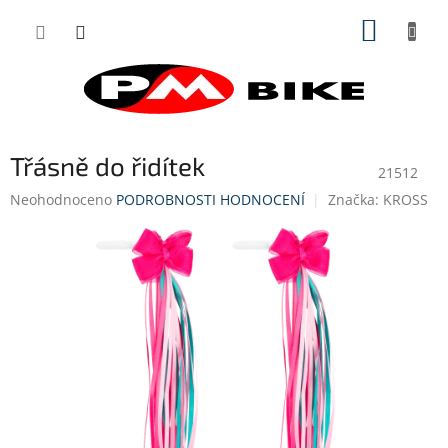
Přejít
NÁKUP
na
obsah
KOŠÍK
Třásně do řidítek
21512
Průměrné
Neohodnoceno
PODROBNOSTI HODNOCENÍ
Značka:
KROSS
hodnocení
produktu
je
0,0
z
5
hvězdiček.