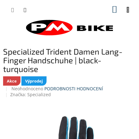
Přejít
NÁKUP
na
obsah
KOŠÍK
Specialized Trident Damen Lang-
Finger Handschuhe | black-
turquoise
Akce
Výprodej
Průměrné
Neohodnoceno
PODROBNOSTI HODNOCENÍ
hodnocení
Značka:
Specialized
produktu
je
0,0
z
5
hvězdiček.