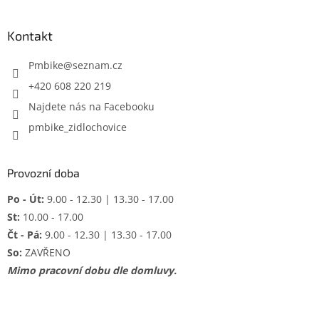
á
p
a
Kontakt
t
í
Pmbike
@
seznam.cz
+420 608 220 219
Najdete nás na Facebooku
pmbike_zidlochovice
Provozní doba
Po - Út:
9.00 - 12.30 | 13.30 - 17.00
St:
10.00 - 17.00
Čt - Pá:
9.00 - 12.30 | 13.30 - 17.00
So:
ZAVŘENO
Mimo pracovní dobu dle domluvy.