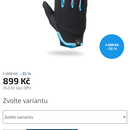
1 399 Kč
–35 %
1 399 Kč
–35 %
899 Kč
743 Kč bez DPH
Měrná
Zvolte variantu
cena: