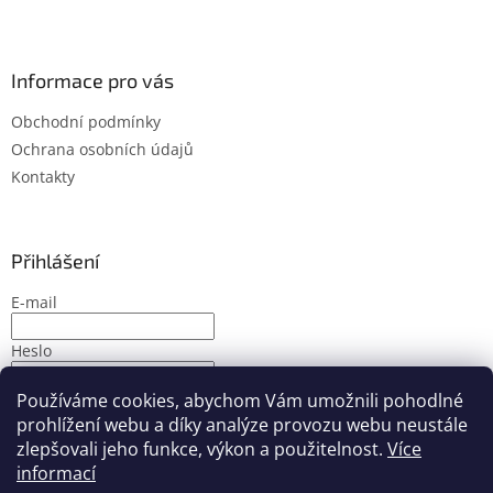
Informace pro vás
Obchodní podmínky
Ochrana osobních údajů
Kontakty
Přihlášení
E-mail
Heslo
Používáme cookies, abychom Vám umožnili pohodlné
PŘIHLÁSIT SE
prohlížení webu a díky analýze provozu webu neustále
Nová registrace
Zapomenuté heslo
zlepšovali jeho funkce, výkon a použitelnost.
Více
informací