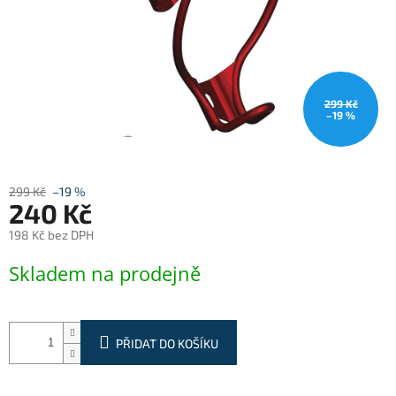
299 Kč
–19 %
299 Kč
–19 %
240 Kč
198 Kč bez DPH
Měrná
Skladem na prodejně
cena:
PŘIDAT DO KOŠÍKU