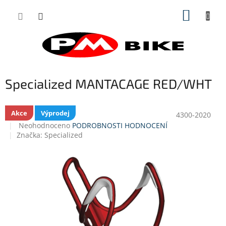
Přejít
NÁKUP
na
obsah
KOŠÍK
Specialized MANTACAGE RED/WHT
Akce
Výprodej
4300-2020
Průměrné
Neohodnoceno
PODROBNOSTI HODNOCENÍ
hodnocení
Značka:
Specialized
produktu
je
0,0
z
5
hvězdiček.