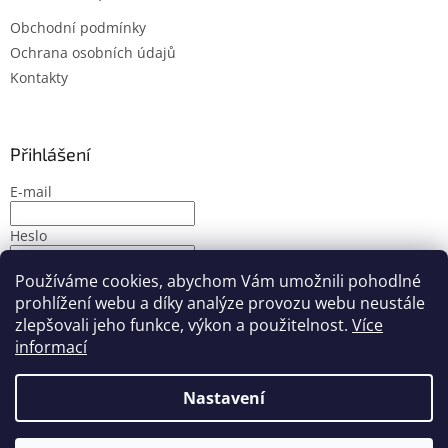
Obchodní podmínky
Ochrana osobních údajů
Kontakty
Přihlášení
E-mail
Heslo
Používáme cookies, abychom Vám umožnili pohodlné
PŘIHLÁSIT SE
prohlížení webu a díky analýze provozu webu neustále
Nová registrace
Zapomenuté heslo
zlepšovali jeho funkce, výkon a použitelnost.
Více
informací
Nastavení
Vytvořil Shoptet