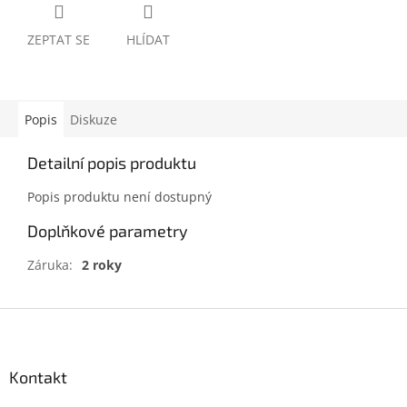
ZEPTAT SE
HLÍDAT
Popis
Diskuze
Detailní popis produktu
Popis produktu není dostupný
Doplňkové parametry
Záruka
:
2 roky
Z
á
p
a
Kontakt
t