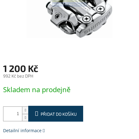
1 200 Kč
992 Kč bez DPH
Měrná
Skladem na prodejně
cena:
PŘIDAT DO KOŠÍKU
Detailní informace