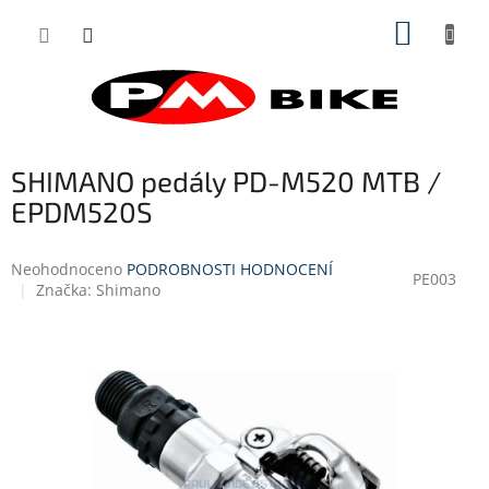
Přejít
NÁKUP
na
obsah
KOŠÍK
SHIMANO pedály PD-M520 MTB /
EPDM520S
Průměrné
Neohodnoceno
PODROBNOSTI HODNOCENÍ
PE003
hodnocení
Značka:
Shimano
produktu
je
0,0
z
5
hvězdiček.