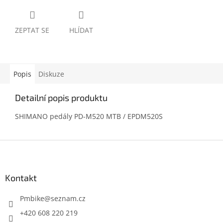
ZEPTAT SE
HLÍDAT
Popis
Diskuze
Detailní popis produktu
SHIMANO pedály PD-M520 MTB / EPDM520S
Z
á
p
a
Kontakt
t
í
Pmbike
@
seznam.cz
+420 608 220 219