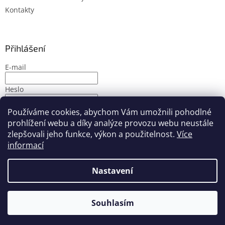
Kontakty
Přihlášení
E-mail
Heslo
Používáme cookies, abychom Vám umožnili pohodlné
PŘIHLÁSIT SE
prohlížení webu a díky analýze provozu webu neustále
Nová registrace
Zapomenuté heslo
zlepšovali jeho funkce, výkon a použitelnost.
Více
informací
Nastavení
Vytvořil Shoptet
Souhlasím
Copyright 2026
PMbike
. Všechna práva vyhrazena.