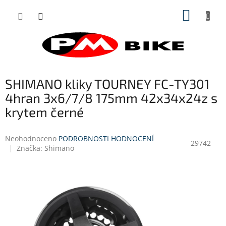
Přejít
NÁKUP
na
obsah
KOŠÍK
SHIMANO kliky TOURNEY FC-TY301
4hran 3x6/7/8 175mm 42x34x24z s
krytem černé
Průměrné
Neohodnoceno
PODROBNOSTI HODNOCENÍ
29742
hodnocení
Značka:
Shimano
produktu
je
0,0
z
5
hvězdiček.