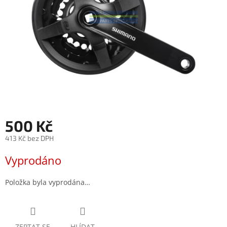
500 Kč
413 Kč bez DPH
Měrná
Vyprodáno
cena:
Položka byla vyprodána…
ZEPTAT SE
HLÍDAT