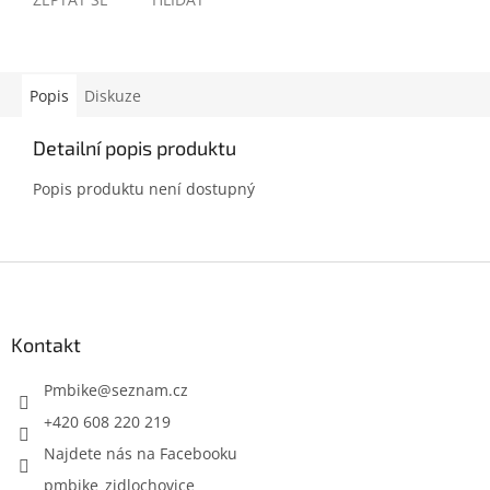
Popis
Diskuze
Detailní popis produktu
Popis produktu není dostupný
Z
á
p
a
Kontakt
t
í
Pmbike
@
seznam.cz
+420 608 220 219
Najdete nás na Facebooku
pmbike_zidlochovice