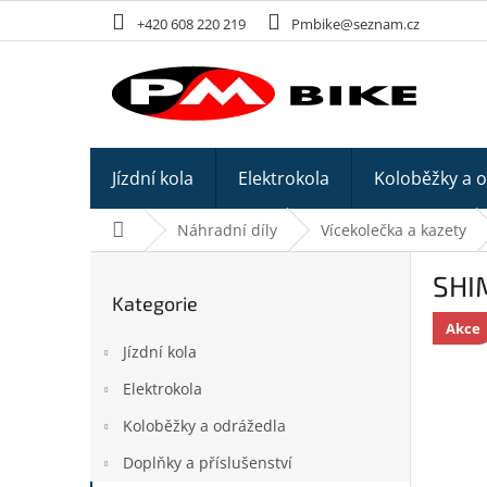
Přejít
+420 608 220 219
Pmbike@seznam.cz
na
obsah
Jízdní kola
Elektrokola
Koloběžky a 
Domů
Náhradní díly
Vícekolečka a kazety
P
SHIM
o
Kategorie
Přeskočit
s
kategorie
Akce
t
Jízdní kola
r
a
Elektrokola
n
Koloběžky a odrážedla
n
í
Doplňky a příslušenství
p