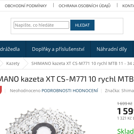
OBCHODNÍ PODMÍNKY
OCHRANA OSOBNÍCH ÚDAJŮ
KONT
HLEDAT
odrážedla
Doplňky a příslušenství
Náhradní díly
Kazety
SHIMANO kazeta XT CS-M771 10 rychl MTB 11 - 34 
ANO kazeta XT CS-M771 10 rychl MTB 1
Průměrné
Neohodnoceno
PODROBNOSTI HODNOCENÍ
Značka:
Shim
hodnocení
produktu
1 699 Kč
je
1 59
0,0
1 321 Kč
z
5
Měrná
Skla
hvězdiček.
cena: