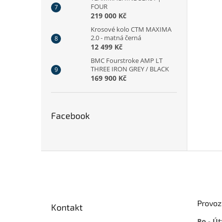
FOUR
219 000 Kč
Krosové kolo CTM MAXIMA
2.0 - matná černá
12 499 Kč
BMC Fourstroke AMP LT
THREE IRON GREY / BLACK
169 900 Kč
Facebook
Z
á
p
a
t
Provoz
Kontakt
í
Po - Út