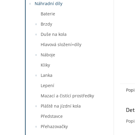
a
Náhradní díly
n
Baterie
e
l
Brzdy
Duše na kola
Hlavová složení+díly
Náboje
Kliky
Lanka
Lepení
Popi
Mazací a čistící prostředky
Pláště na jízdní kola
Det
Představce
Popi
Přehazovačky