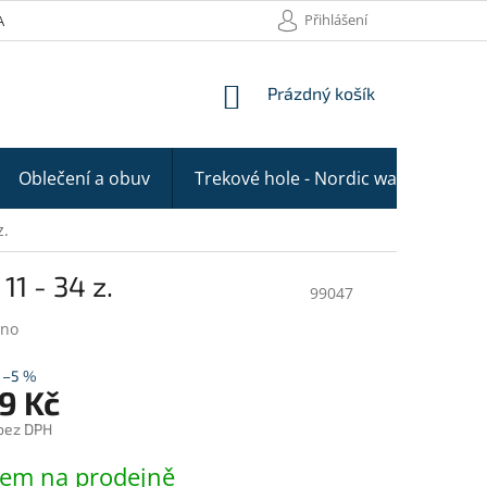
Přihlášení
AKTY
NÁKUPNÍ
Prázdný košík
KOŠÍK
Oblečení a obuv
Trekové hole - Nordic walking
z.
1 - 34 z.
99047
ano
–5 %
9 Kč
 bez DPH
dem na prodejně