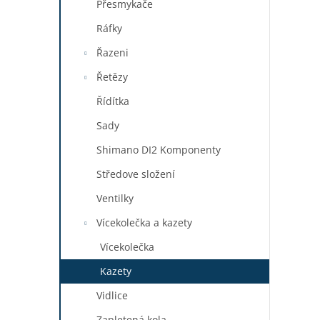
Přesmykače
Ráfky
Řazeni
Řetězy
Řídítka
Sady
Shimano DI2 Komponenty
Středove složení
Ventilky
Vícekolečka a kazety
Vícekolečka
Kazety
Vidlice
Zapletená kola