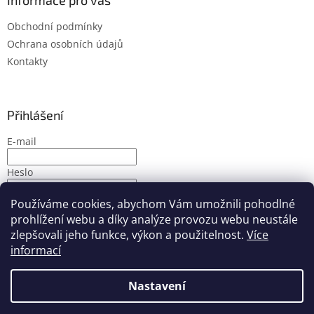
Informace pro vás
Obchodní podmínky
Ochrana osobních údajů
Kontakty
Přihlášení
E-mail
Heslo
Používáme cookies, abychom Vám umožnili pohodlné
PŘIHLÁSIT SE
prohlížení webu a díky analýze provozu webu neustále
Nová registrace
Zapomenuté heslo
zlepšovali jeho funkce, výkon a použitelnost.
Více
informací
Nastavení
Vytvořil Shoptet