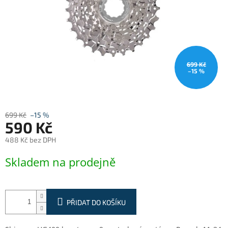
699 Kč
–15 %
699 Kč
–15 %
590 Kč
488 Kč bez DPH
Měrná
Skladem na prodejně
cena:
PŘIDAT DO KOŠÍKU