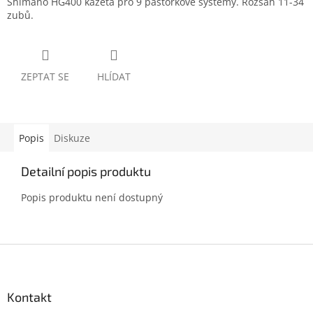
Shimano HG400 kazeta pro 9 pastorkové systémy. Rozsah 11-34
zubů.
ZEPTAT SE
HLÍDAT
Popis
Diskuze
Detailní popis produktu
Popis produktu není dostupný
Z
á
p
a
Kontakt
t