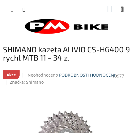
Přejít
NÁKUP
na
obsah
KOŠÍK
SHIMANO kazeta ALIVIO CS-HG400 9
rychl MTB 11 - 34 z.
Průměrné
Neohodnoceno
PODROBNOSTI HODNOCENÍ
Akce
19977
hodnocení
Značka:
Shimano
produktu
je
0,0
z
5
hvězdiček.