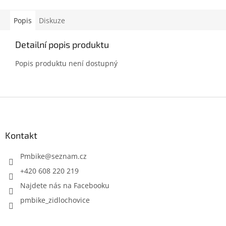
Popis
Diskuze
Detailní popis produktu
Popis produktu není dostupný
Z
á
p
a
Kontakt
t
í
Pmbike
@
seznam.cz
+420 608 220 219
Najdete nás na Facebooku
pmbike_zidlochovice