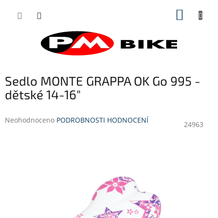
Přejít
NÁKUP
na
obsah
KOŠÍK
Sedlo MONTE GRAPPA OK Go 995 -
dětské 14-16"
Průměrné
Neohodnoceno
PODROBNOSTI HODNOCENÍ
24963
hodnocení
produktu
je
0,0
z
5
hvězdiček.